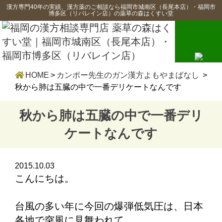
漢方専門40年の実績、漢方薬のご相談なら福岡市城南区（長尾本店）・福岡市
博多区（リバレイン店）の薬草の森はくすい堂
HOME
>
カンポー先生のガン漢方よもやまばなし
>
秋から肺は五臓の中で一番デリケートなんです
秋から肺は五臓の中で一番デリ
ケートなんです
2015.10.03
こんにちは。
台風の多い年に今回の爆弾低気圧は、日本
各地で突風に見舞われて