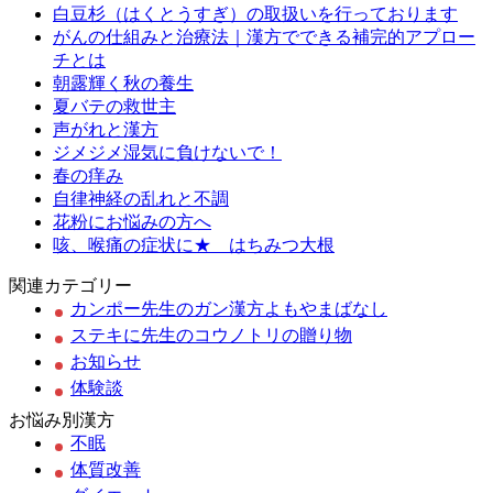
白豆杉（はくとうすぎ）の取扱いを行っております
がんの仕組みと治療法｜漢方でできる補完的アプロー
チとは
朝露輝く秋の養生
夏バテの救世主
声がれと漢方
ジメジメ湿気に負けないで！
春の痒み
自律神経の乱れと不調
花粉にお悩みの方へ
咳、喉痛の症状に★ はちみつ大根
関連カテゴリー
カンポー先生のガン漢方よもやまばなし
ステキに先生のコウノトリの贈り物
お知らせ
体験談
お悩み別漢方
不眠
体質改善