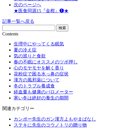
次のページへ
★医食同源15『金柑』❶★
記事一覧へ戻る
Contents
生理中にやってくる眠気
夏の冷え症
気の巡りと食欲
春の不眠にオススメのツボ押し
心のモヤモヤを解く香り
花粉症で困る水っ鼻の症状
漢方の風邪薬について
冬のトラブル養成食
経血量も健康のバロメーター
寒い冬は絶好の養生の期間
関連カテゴリー
カンポー先生のガン漢方よもやまばなし
ステキに先生のコウノトリの贈り物