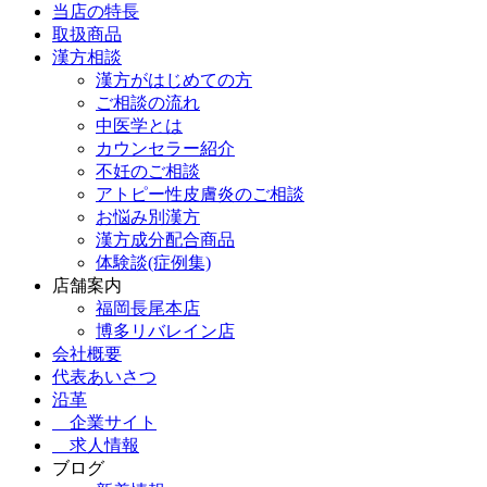
当店の特長
取扱商品
漢方相談
漢方がはじめての方
ご相談の流れ
中医学とは
カウンセラー紹介
不妊のご相談
アトピー性皮膚炎のご相談
お悩み別漢方
漢方成分配合商品
体験談(症例集)
店舗案内
福岡長尾本店
博多リバレイン店
会社概要
代表あいさつ
沿革
企業サイト
求人情報
ブログ