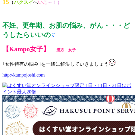
15
（
ハクスイ
へ
いこ
～！）
不妊、更年期、お肌の悩み、がん・・・ど
うしたらいいの
【Kampo女子】
漢方 女子
｢女性特有の悩み｣を一緒に解決していきましょう
http://kampojoshi.com