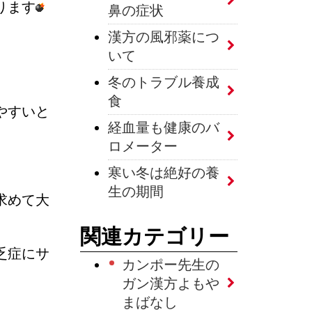
ります
鼻の症状
漢方の風邪薬につ
いて
冬のトラブル養成
食
やすいと
経血量も健康のバ
ロメーター
寒い冬は絶好の養
生の期間
求めて大
関連カテゴリー
乏症にサ
カンポー先生の
ガン漢方よもや
まばなし