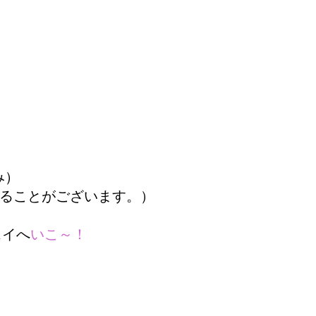
み）
ることがございます。）
スイへ
いこ～！