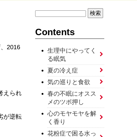
Contents
2016
生理中にやってく
る眠気
夏の冷え症
気の巡りと食欲
考えられ
春の不眠にオスス
メのツボ押し
心のモヤモヤを解
劣が逆転
く香り
花粉症で困る水っ