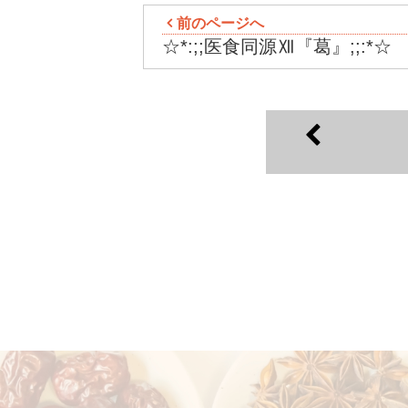
前のページへ
☆*:;;医食同源Ⅻ『葛』;;:*☆