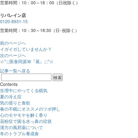
営業時間：10：00～18：00（日祝除く）
リバレイン店
0120-8931-15
営業時間：10：30～18:30（日･祝除く）
前のページへ
イガイガしていませんか？
次のページへ
☆*:;;医食同源Ⅻ『葛』;;:*☆
記事一覧へ戻る
Contents
生理中にやってくる眠気
夏の冷え症
気の巡りと食欲
春の不眠にオススメのツボ押し
心のモヤモヤを解く香り
花粉症で困る水っ鼻の症状
漢方の風邪薬について
冬のトラブル養成食