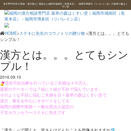
漢方専門40年の実績、漢方薬のご相談なら福岡市城南区（長尾本店）・福岡市博多区（リバレイン店）の薬草の森はく
すい堂
HOME
>
ステキに先生のコウノトリの贈り物
>漢方とは。。。とても
シンプル！
漢方とは。。。とてもシン
プル！
2016.09.10
現在不妊治療を行っているご夫婦は４６万人。
最新のデータ―では７組に１組が不妊で悩んでいます。
そのような不妊に悩むご夫婦を日々薬草の森はくすい堂で、
漢方、養生を中心にサポートをしてる
福岡の国際中医師・一般社団法人認定の
子宝カウンセラーステキに先生です
「漢方」って聞くと、皆さんはどんなことを想像されますか