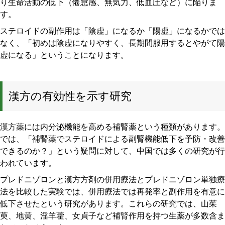
り生命活動の低下（倦怠感、無気力、低血圧など）に陥りま
す。
ステロイドの副作用は「陰虚」になるか「陽虚」になるかでは
なく、「初めは陰虚になりやすく、長期間服用するとやがて陽
虚になる」ということになります。
漢方の有効性を示す研究
漢方薬には内分泌機能を高める補腎薬という種類があります。
では、「補腎薬でステロイドによる副腎機能低下を予防・改善
できるのか？」という疑問に対して、中国では多くの研究が行
われています。
プレドニゾロンと漢方方剤の併用療法とプレドニゾロン単独療
法を比較した実験では、併用療法では再発率と副作用を有意に
低下させたという研究があります。これらの研究では、山茱
萸、地黄、淫羊藿、女貞子など補腎作用を持つ生薬が多数含ま