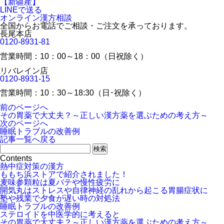
LINEで送る
オンライン漢方相談
全国からお電話でご相談・ご注文を承っております。
長尾本店
0120-8931-81
営業時間：10：00～18：00（日祝除く）
リバレイン店
0120-8931-15
営業時間：10：30～18:30（日･祝除く）
前のページへ
その胃薬で大丈夫？～正しい漢方薬を選ぶための考え方～
次のページへ
睡眠トラブルの改善例
記事一覧へ戻る
Contents
熱中症対策の漢方
ももち浜ストアで紹介されました！
麦味参顆粒は夏バテや慢性疲労に
開気丸はストレスや自律神経の乱れから起こる胃腸症状に
塾や残業で夕食が遅い時の対処法
睡眠トラブルの改善例
ステロイドを中医学的に考えると
その胃薬で大丈夫？～正しい漢方薬を選ぶための考え方～