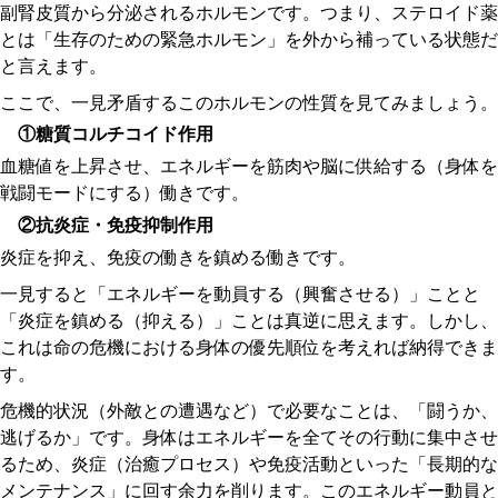
副腎皮質から分泌されるホルモンです。つまり、ステロイド薬
とは「生存のための緊急ホルモン」を外から補っている状態だ
と言えます。
ここで、一見矛盾するこのホルモンの性質を見てみましょう。
①糖質コルチコイド作用
血糖値を上昇させ、エネルギーを筋肉や脳に供給する（身体を
戦闘モードにする）働きです。
②抗炎症・免疫抑制作用
炎症を抑え、免疫の働きを鎮める働きです。
一見すると「エネルギーを動員する（興奮させる）」ことと
「炎症を鎮める（抑える）」ことは真逆に思えます。しかし、
これは命の危機における身体の優先順位を考えれば納得できま
す。
危機的状況（外敵との遭遇など）で必要なことは、「闘うか、
逃げるか」です。身体はエネルギーを全てその行動に集中させ
るため、炎症（治癒プロセス）や免疫活動といった「長期的な
メンテナンス」に回す余力を削ります。このエネルギー動員と