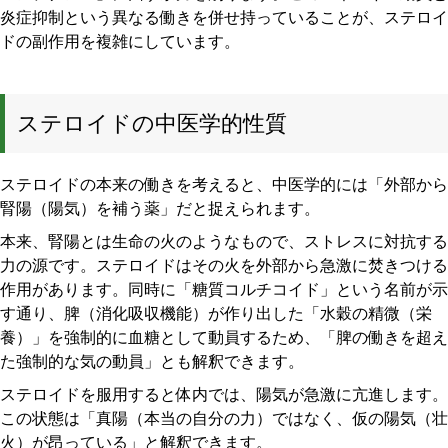
炎症抑制という異なる働きを併せ持っていることが、ステロイ
ドの副作用を複雑にしています。
ステロイドの中医学的性質
ステロイドの本来の働きを考えると、中医学的には「外部から
腎陽（陽気）を補う薬」だと捉えられます。
本来、腎陽とは生命の火のようなもので、ストレスに対抗する
力の源です。ステロイドはその火を外部から急激に焚きつける
作用があります。同時に「糖質コルチコイド」という名前が示
す通り、脾（消化吸収機能）が作り出した「水穀の精微（栄
養）」を強制的に血糖として動員するため、「脾の働きを超え
た強制的な気の動員」とも解釈できます。
ステロイドを服用すると体内では、陽気が急激に亢進します。
この状態は「真陽（本当の自分の力）ではなく、仮の陽気（壮
火）が昂っている」と解釈できます。