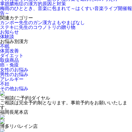
掌蹠膿疱症の漢方的原因と対策
梅雨のひととき、音楽に包まれて～はくすい音楽ライブ開催報
告～
関連カテゴリー
カンポー先生のガン漢方よもやまばなし
ステキに先生のコウノトリの贈り物
お知らせ
体験談
お悩み別漢方
不眠
体質改善
ダイエット
取扱商品
癌・免疫
女性のお悩み
男性のお悩み
アレルギー
不妊
その他お悩み
ご相談(ご予約)ダイヤル
ご相談は完全予約制となります。事前予約をお願いいたしま
す。
福岡長尾本店
博多リバレイン店