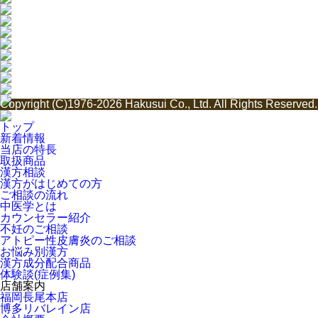
Copyright (C)1976-2026 Hakusui Co., Ltd. All Rights Reserved.
トップ
新着情報
当店の特長
取扱商品
漢方相談
漢方がはじめての方
ご相談の流れ
中医学とは
カウンセラー紹介
不妊のご相談
アトピー性皮膚炎のご相談
お悩み別漢方
漢方成分配合商品
体験談(症例集)
店舗案内
福岡長尾本店
博多リバレイン店