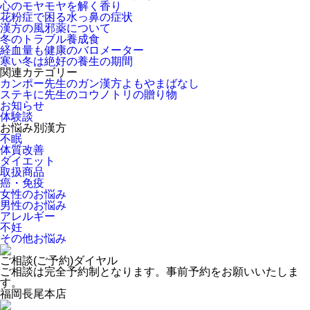
心のモヤモヤを解く香り
花粉症で困る水っ鼻の症状
漢方の風邪薬について
冬のトラブル養成食
経血量も健康のバロメーター
寒い冬は絶好の養生の期間
関連カテゴリー
カンポー先生のガン漢方よもやまばなし
ステキに先生のコウノトリの贈り物
お知らせ
体験談
お悩み別漢方
不眠
体質改善
ダイエット
取扱商品
癌・免疫
女性のお悩み
男性のお悩み
アレルギー
不妊
その他お悩み
ご相談(ご予約)ダイヤル
ご相談は完全予約制となります。事前予約をお願いいたしま
す。
福岡長尾本店