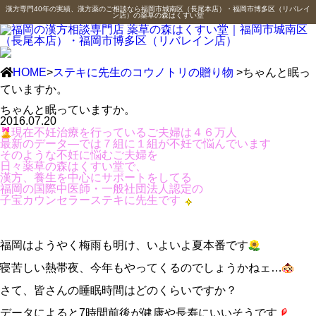
漢方専門40年の実績、漢方薬のご相談なら福岡市城南区（長尾本店）・福岡市博多区（リバレイ
ン店）の薬草の森はくすい堂
HOME
>
ステキに先生のコウノトリの贈り物
>ちゃんと眠っ
ていますか。
ちゃんと眠っていますか。
2016.07.20
現在不妊治療を行っているご夫婦は４６万人
最新のデータ―では７組に１組が不妊で悩んでいます
そのような不妊に悩むご夫婦を
日々薬草の森はくすい堂で、
漢方、養生を中心にサポートをしてる
福岡の国際中医師・一般社団法人認定の
子宝カウンセラーステキに先生です
福岡はようやく梅雨も明け、いよいよ夏本番です
寝苦しい熱帯夜、今年もやってくるのでしょうかねェ…
さて、皆さんの睡眠時間はどのくらいですか？
データによると7時間前後が健康や長寿にいいそうです