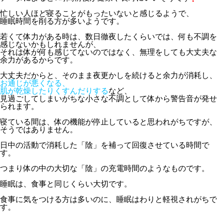
忙しい人ほど寝ることがもったいないと感じるようで、
睡眠時間を削る方が多いようです。
若くて体力がある時は、数日徹夜したくらいでは、何も不調を
感じないかもしれませんが、
それは体が何も感じてないのではなく、無理をしても大丈夫な
余力があるからです。
大丈夫だからと、そのまま夜更かしを続けると余力が消耗し、
お通じが悪くなる、
肌が乾燥したりくすんだりする
など、
見過ごしてしまいがちな小さな不調として体から警告音が発せ
られます。
寝ている間は、体の機能が停止していると思われがちですが、
そうではありません。
日中の活動で消耗した「陰」を補って回復させている時間で
す。
つまり体の中の大切な「陰」の充電時間のようなものです。
睡眠は、食事と同じくらい大切です。
食事に気をつける方は多いのに、睡眠はわりと軽視されがちで
す。