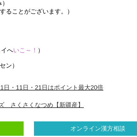
み）
することがございます。）
スイへ
いこ～！
）
セン）
オンライン漢方相談