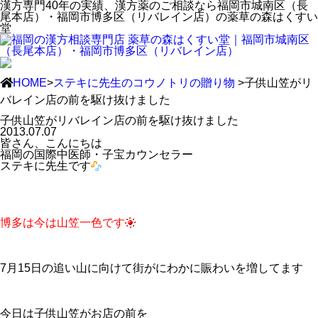
漢方専門40年の実績、漢方薬のご相談なら福岡市城南区（長
尾本店）・福岡市博多区（リバレイン店）の薬草の森はくすい
堂
HOME
>
ステキに先生のコウノトリの贈り物
>子供山笠がリ
バレイン店の前を駆け抜けました
子供山笠がリバレイン店の前を駆け抜けました
2013.07.07
皆さん、こんにちは
福岡の国際中医師・子宝カウンセラー
ステキに先生です
博多は今は山笠一色です
7月15日の追い山に向けて街がにわかに賑わいを増してます
今日は子供山笠がお店の前を