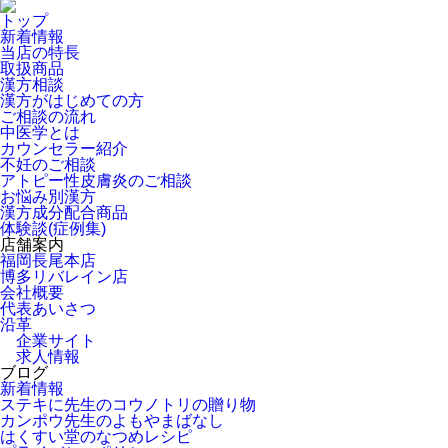
トップ
新着情報
当店の特長
取扱商品
漢方相談
漢方がはじめての方
ご相談の流れ
中医学とは
カウンセラー紹介
不妊のご相談
アトピー性皮膚炎のご相談
お悩み別漢方
漢方成分配合商品
体験談(症例集)
店舗案内
福岡長尾本店
博多リバレイン店
会社概要
代表あいさつ
沿革
企業サイト
求人情報
ブログ
新着情報
ステキに先生のコウノトリの贈り物
カンポウ先生のよもやまばなし
はくすい堂のなつめレシピ