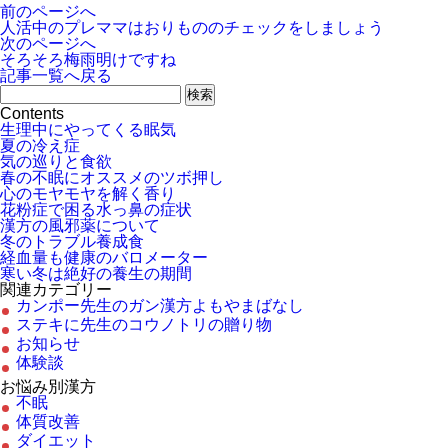
前のページへ
人活中のプレママはおりもののチェックをしましょう
次のページへ
そろそろ梅雨明けですね
記事一覧へ戻る
Contents
生理中にやってくる眠気
夏の冷え症
気の巡りと食欲
春の不眠にオススメのツボ押し
心のモヤモヤを解く香り
花粉症で困る水っ鼻の症状
漢方の風邪薬について
冬のトラブル養成食
経血量も健康のバロメーター
寒い冬は絶好の養生の期間
関連カテゴリー
カンポー先生のガン漢方よもやまばなし
ステキに先生のコウノトリの贈り物
お知らせ
体験談
お悩み別漢方
不眠
体質改善
ダイエット