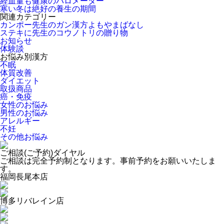
経血量も健康のバロメーター
寒い冬は絶好の養生の期間
関連カテゴリー
カンポー先生のガン漢方よもやまばなし
ステキに先生のコウノトリの贈り物
お知らせ
体験談
お悩み別漢方
不眠
体質改善
ダイエット
取扱商品
癌・免疫
女性のお悩み
男性のお悩み
アレルギー
不妊
その他お悩み
ご相談(ご予約)ダイヤル
ご相談は完全予約制となります。事前予約をお願いいたしま
す。
福岡長尾本店
博多リバレイン店