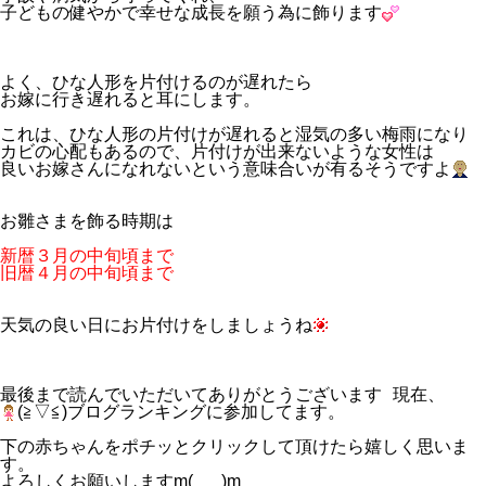
子どもの健やかで幸せな成長を願う為に飾ります
よく、ひな人形を片付けるのが遅れたら
お嫁に行き遅れると耳にします。
これは、ひな人形の片付けが遅れると湿気の多い梅雨になり
カビの心配もあるので、片付けが出来ないような女性は
良いお嫁さんになれないという意味合いが有るそうですよ
お雛さまを飾る時期は
新暦３月の中旬頃まで
旧暦４月の中旬頃まで
天気の良い日にお片付けをしましょうね
最後まで読んでいただいてありがとうございます 現在、
(≧▽≦)ブログランキングに参加してます。
下の赤ちゃんをポチッとクリックして頂けたら嬉しく思いま
す。
よろしくお願いしますm(_ _ )m