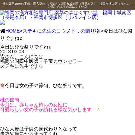
漢方専門40年の実績、漢方薬のご相談なら福岡市城南区（長尾本店）・福岡市博多区（リバレイ
ン店）の薬草の森はくすい堂
HOME
>
ステキに先生のコウノトリの贈り物
>今日はひな祭
りですね♫
今日はひな祭りですね♫
2013.03.03
皆さん、こんにちは
福岡の国際中医師・子宝カウンセラー
ステキに先生です
今日は女の子の節句、ひな祭りです。
桃の節句
今月は、赤ちゃん待ちの女性に
可愛らしい女の子が訪れる様な気がします
ひな人形は子供の身代わりとなって
事故や病気から守ってくれ、