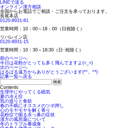
LINEで送る
オンライン漢方相談
全国からお電話でご相談・ご注文を承っております。
長尾本店
0120-8931-81
営業時間：10：00～18：00（日祝除く）
リバレイン店
0120-8931-15
営業時間：10：30～18:30（日･祝除く）
前のページへ
今日は花粉がとっても多く飛んでますよ(>_<)
次のページへ
はるばる遠方からありがとうございます(*^。^*)
記事一覧へ戻る
Contents
生理中にやってくる眠気
夏の冷え症
気の巡りと食欲
春の不眠にオススメのツボ押し
心のモヤモヤを解く香り
花粉症で困る水っ鼻の症状
漢方の風邪薬について
冬のトラブル養成食