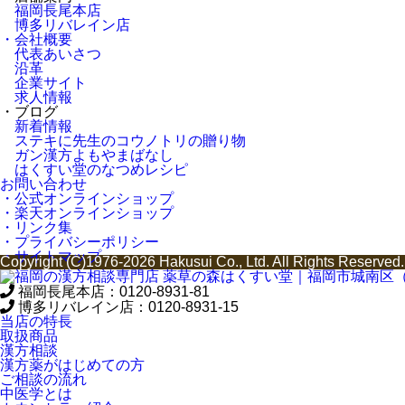
福岡長尾本店
博多リバレイン店
・会社概要
代表あいさつ
沿革
企業サイト
求人情報
・ブログ
新着情報
ステキに先生のコウノトリの贈り物
ガン漢方よもやまばなし
はくすい堂のなつめレシピ
お問い合わせ
・公式オンラインショップ
・楽天オンラインショップ
・リンク集
・プライバシーポリシー
・サイトマップ
Copyright (C)1976-2026 Hakusui Co., Ltd. All Rights Reserved.
福岡長尾本店：
0120-8931-81
博多リバレイン店：
0120-8931-15
当店の特長
取扱商品
漢方相談
漢方薬がはじめての方
ご相談の流れ
中医学とは