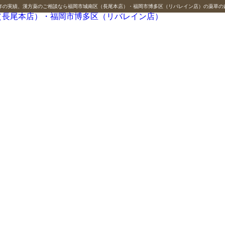
0年の実績、漢方薬のご相談なら福岡市城南区（長尾本店）・福岡市博多区（リバレイン店）の薬草の