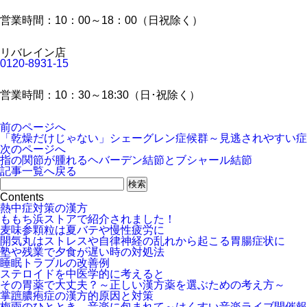
営業時間：10：00～18：00（日祝除く）
リバレイン店
0120-8931-15
営業時間：10：30～18:30（日･祝除く）
前のページへ
「乾燥だけじゃない」シェーグレン症候群～見逃されやすい症
次のページへ
指の関節が腫れるヘバーデン結節とブシャール結節
記事一覧へ戻る
Contents
熱中症対策の漢方
ももち浜ストアで紹介されました！
麦味参顆粒は夏バテや慢性疲労に
開気丸はストレスや自律神経の乱れから起こる胃腸症状に
塾や残業で夕食が遅い時の対処法
睡眠トラブルの改善例
ステロイドを中医学的に考えると
その胃薬で大丈夫？～正しい漢方薬を選ぶための考え方～
掌蹠膿疱症の漢方的原因と対策
梅雨のひととき、音楽に包まれて～はくすい音楽ライブ開催報