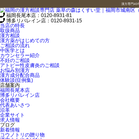
漢方専門4
福岡長尾本店：
0120-8931-81
博多リバレイン店：
0120-8931-15
当店の特長
取扱商品
漢方相談
漢方薬がはじめての方
ご相談の流れ
中医学とは
カウンセラー紹介
不妊のご相談
アトピー性皮膚炎のご相談
お悩み別漢方
漢方成分配合商品
体験談(症例集)
店舗案内
福岡長尾本店
博多リバレイン店
会社概要
代表あいさつ
沿革
企業サイト
求人情報
ブログ
新着情報
コウノトリの贈り物