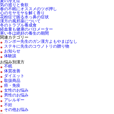
夏の冷え症
気の巡りと食欲
春の不眠にオススメのツボ押し
心のモヤモヤを解く香り
花粉症で困る水っ鼻の症状
漢方の風邪薬について
冬のトラブル養成食
経血量も健康のバロメーター
寒い冬は絶好の養生の期間
関連カテゴリー
カンポー先生のガン漢方よもやまばなし
ステキに先生のコウノトリの贈り物
お知らせ
体験談
お悩み別漢方
不眠
体質改善
ダイエット
取扱商品
癌・免疫
女性のお悩み
男性のお悩み
アレルギー
不妊
その他お悩み