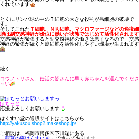
くれています
とくにリンパ球の中のＴ細胞の大きな役割が癌細胞の破壊で
す。
そしてこれた
Ｔ細胞、ＮＫ細胞、マクロファージなどの免疫細
胞は副交感神経が優位に働いた状態ではじめて活性化されます
交感神経が緊張すると副交感神経の働きは悪くなるので、交感
神経の緊張が続くと癌細胞を活性化しやすい環境が生まれます
続く
コウノトリさん、妊活の皆さんに早く赤ちゃんを運んでくださ
～い
ぽちっと
応援よろしくお願いします
はくすい堂の通販サイトはこちらから
http://yakusou.shop2.makeshop.jp/
ご相談は、福岡市博多区下川端にある
「
薬草の森はくすい堂
」で承っております。