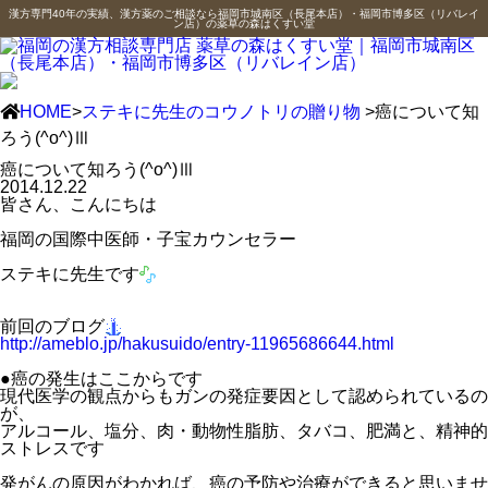
漢方専門40年の実績、漢方薬のご相談なら福岡市城南区（長尾本店）・福岡市博多区（リバレイ
ン店）の薬草の森はくすい堂
HOME
>
ステキに先生のコウノトリの贈り物
>癌について知
ろう(^o^)Ⅲ
癌について知ろう(^o^)Ⅲ
2014.12.22
皆さん、こんにちは
福岡の国際中医師・子宝カウンセラー
ステキに先生です
前回のブログ
http://ameblo.jp/hakusuido/entry-11965686644.html
●癌の発生はここからです
現代医学の観点からもガンの発症要因として認められているの
が、
アルコール、塩分、肉・動物性脂肪、タバコ、肥満と、精神的
ストレスです
発がんの原因がわかれば、癌の予防や治療ができると思いませ