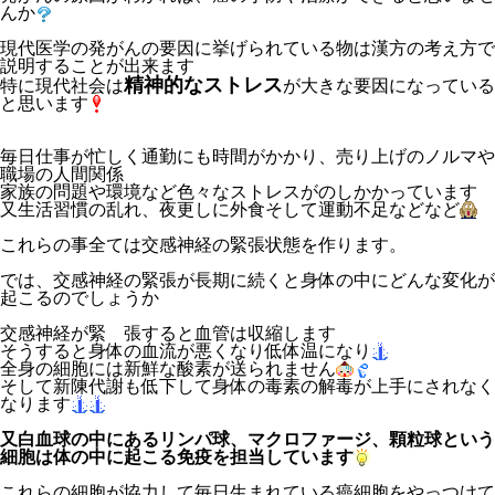
んか
現代医学の発がんの要因に挙げられている物は漢方の考え方で
説明することが出来ます
精神的なストレス
特に現代社会は
が大きな要因になっている
と思います
毎日仕事が忙しく通勤にも時間がかかり、売り上げのノルマや
職場の人間関係
家族の問題や環境など色々なストレスがのしかかっています
又生活習慣の乱れ、夜更しに外食そして運動不足などなど
これらの事全ては交感神経の緊張状態を作ります。
では、交感神経の緊張が長期に続くと身体の中にどんな変化が
起こるのでしょうか
交感神経が緊
張すると血管は収縮します
そうすると身体の血流が悪くなり低体温になり
全身の細胞には新鮮な酸素が送られません
そして新陳代謝も低下して身体の毒素の解毒が上手にされなく
なります
又白血球の中にあるリンパ球、マクロファージ、顆粒球という
細胞は体の中に起こる免疫を担当しています
これらの細胞が協力して毎日生まれている癌細胞をやっつけて