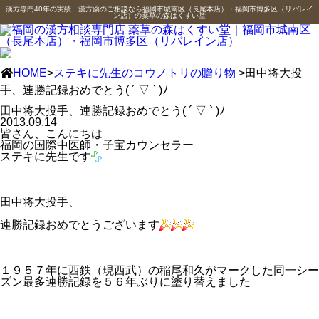
漢方専門40年の実績、漢方薬のご相談なら福岡市城南区（長尾本店）・福岡市博多区（リバレイ
ン店）の薬草の森はくすい堂
HOME
>
ステキに先生のコウノトリの贈り物
>田中将大投
手、連勝記録おめでとう( ´ ▽ ` )ﾉ
田中将大投手、連勝記録おめでとう( ´ ▽ ` )ﾉ
2013.09.14
皆さん、こんにちは
福岡の国際中医師・子宝カウンセラー
ステキに先生です
田中将大投手、
連勝記録おめでとうございます
１９５７年に西鉄（現西武）の稲尾和久がマークした同一シー
ズン最多連勝記録を５６年ぶりに塗り替えました