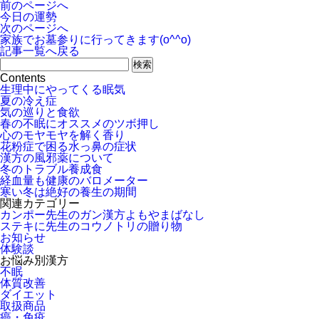
前のページへ
今日の運勢
次のページへ
家族でお墓参りに行ってきます(o^^o)
記事一覧へ戻る
Contents
生理中にやってくる眠気
夏の冷え症
気の巡りと食欲
春の不眠にオススメのツボ押し
心のモヤモヤを解く香り
花粉症で困る水っ鼻の症状
漢方の風邪薬について
冬のトラブル養成食
経血量も健康のバロメーター
寒い冬は絶好の養生の期間
関連カテゴリー
カンポー先生のガン漢方よもやまばなし
ステキに先生のコウノトリの贈り物
お知らせ
体験談
お悩み別漢方
不眠
体質改善
ダイエット
取扱商品
癌・免疫