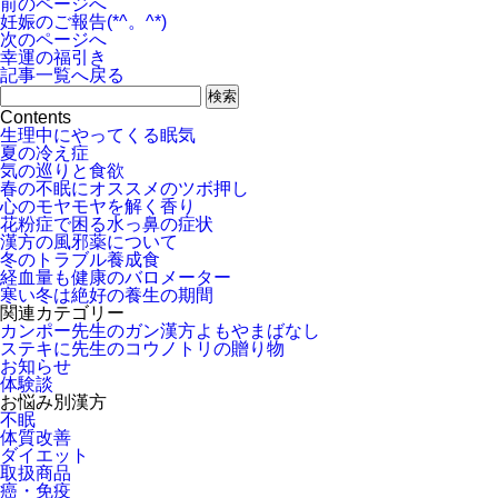
前のページへ
妊娠のご報告(*^。^*)
次のページへ
幸運の福引き
記事一覧へ戻る
Contents
生理中にやってくる眠気
夏の冷え症
気の巡りと食欲
春の不眠にオススメのツボ押し
心のモヤモヤを解く香り
花粉症で困る水っ鼻の症状
漢方の風邪薬について
冬のトラブル養成食
経血量も健康のバロメーター
寒い冬は絶好の養生の期間
関連カテゴリー
カンポー先生のガン漢方よもやまばなし
ステキに先生のコウノトリの贈り物
お知らせ
体験談
お悩み別漢方
不眠
体質改善
ダイエット
取扱商品
癌・免疫