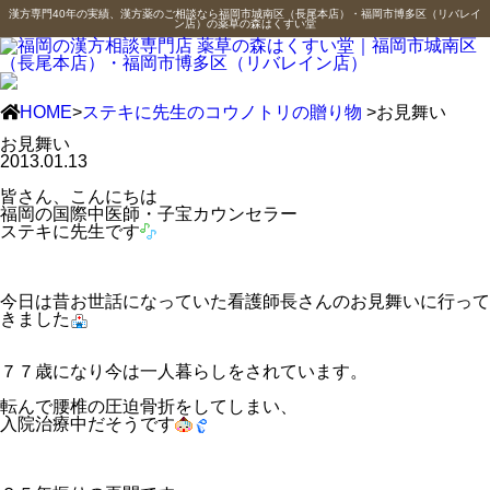
漢方専門40年の実績、漢方薬のご相談なら福岡市城南区（長尾本店）・福岡市博多区（リバレイ
ン店）の薬草の森はくすい堂
HOME
>
ステキに先生のコウノトリの贈り物
>お見舞い
お見舞い
2013.01.13
皆さん、こんにちは
福岡の国際中医師・子宝カウンセラー
ステキに先生です
今日は昔お世話になっていた看護師長さんのお見舞いに行って
きました
７７歳になり今は一人暮らしをされています。
転んで腰椎の圧迫骨折をしてしまい、
入院治療中だそうです