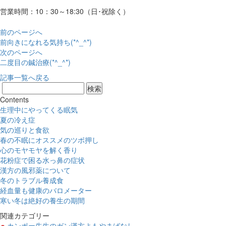
営業時間：10：30～18:30（日･祝除く）
前のページへ
前向きになれる気持ち(*^_^*)
次のページへ
二度目の鍼治療(*^_^*)
記事一覧へ戻る
Contents
生理中にやってくる眠気
夏の冷え症
気の巡りと食欲
春の不眠にオススメのツボ押し
心のモヤモヤを解く香り
花粉症で困る水っ鼻の症状
漢方の風邪薬について
冬のトラブル養成食
経血量も健康のバロメーター
寒い冬は絶好の養生の期間
関連カテゴリー
カンポー先生のガン漢方よもやまばなし