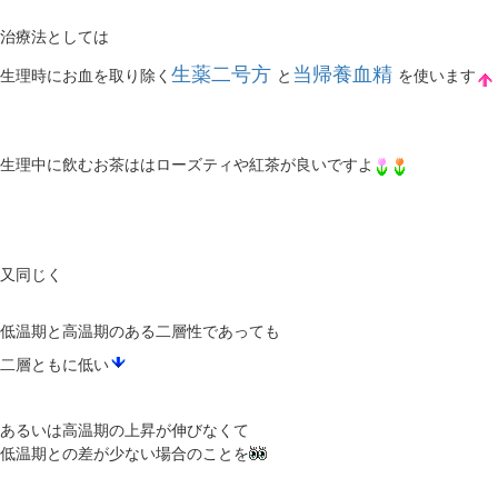
治療法としては
生薬二号方
当帰養血精
生理時にお血を取り除く
と
を使います
生理中に飲むお茶ははローズティや紅茶が良いですよ
又同じく
低温期と高温期のある二層性であっても
二層ともに低い
あるいは高温期の上昇が伸びなくて
低温期との差が少ない場合のことを