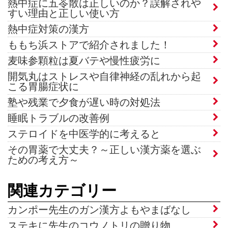
熱中症に五苓散は正しいのか？誤解されや
すい理由と正しい使い方
熱中症対策の漢方
ももち浜ストアで紹介されました！
麦味参顆粒は夏バテや慢性疲労に
開気丸はストレスや自律神経の乱れから起
こる胃腸症状に
塾や残業で夕食が遅い時の対処法
睡眠トラブルの改善例
ステロイドを中医学的に考えると
その胃薬で大丈夫？～正しい漢方薬を選ぶ
ための考え方～
関連カテゴリー
カンポー先生のガン漢方よもやまばなし
ステキに先生のコウノトリの贈り物