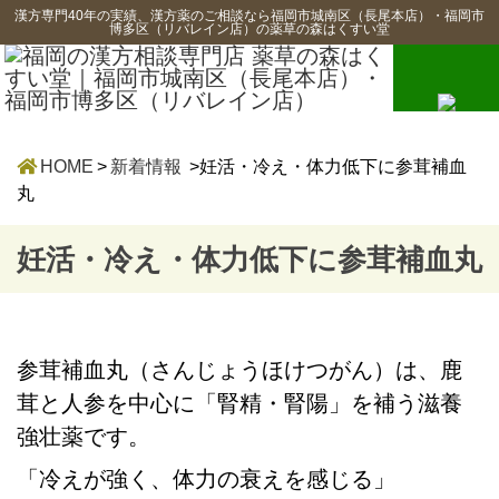
漢方専門40年の実績、漢方薬のご相談なら福岡市城南区（長尾本店）・福岡市
博多区（リバレイン店）の薬草の森はくすい堂
HOME
>
新着情報
>妊活・冷え・体力低下に参茸補血
丸
妊活・冷え・体力低下に参茸補血丸
参茸補血丸（さんじょうほけつがん）は、鹿
茸と人参を中心に「腎精・腎陽」を補う滋養
強壮薬です。
「冷えが強く、体力の衰えを感じる」