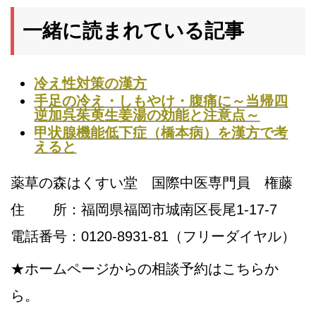
一緒に読まれている記事
冷え性対策の漢方
手足の冷え・しもやけ・腹痛に～当帰四
逆加呉茱萸生姜湯の効能と注意点～
甲状腺機能低下症（橋本病）を漢方で考
えると
薬草の森はくすい堂 国際中医専門員 権藤
住 所：福岡県福岡市城南区長尾1-17-7
電話番号：0120-8931-81（フリーダイヤル）
★ホームページからの相談予約はこちらか
ら。