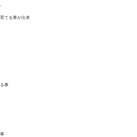
育てる事が出来
る事
事