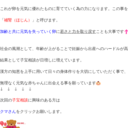
これが卵を元気に優れたものに育てていく為の力になります。この事を
「
補腎（ほじん）
」と呼びます。
加齢と共に元気を失っていく卵
に
若さと力を取り戻す
ことも大事です
社会の風潮として、年齢が上がることで妊娠から出産へのハードルが高
結果として子宝相談が日増しに増えています。
漢方の知恵を上手に用いて日々の身体作りを大切にしていただく事で、
無理なく元気な赤ちゃんに出会える事を願っています
↓ ↓ ↓ ↓ ↓
次回の
子宝相談
に興味のある方は
クマさん
をクリックお願いします。