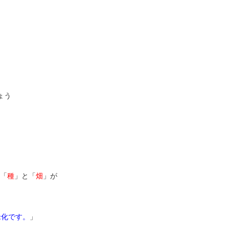
ょう
「
種
」と「
畑
」が
老化です。
」