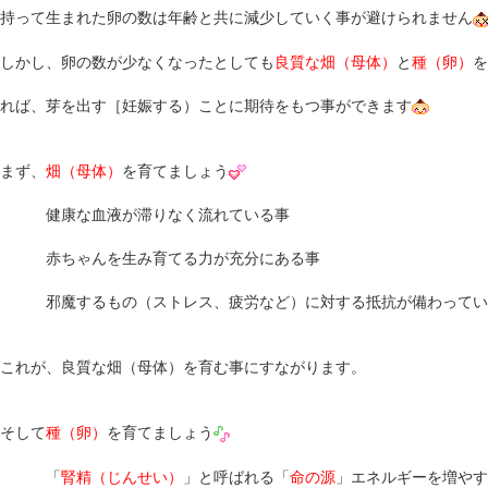
持って生まれた卵の数は年齢と共に減少していく事が避けられません
しかし、卵の数が少なくなったとしても
良質な畑（母体）
と
種（卵）
を
れば、芽を出す［妊娠する）ことに期待をもつ事ができます
まず、
畑（母体）
を育てましょう
健康な血液が滞りなく流れている事
赤ちゃんを生み育てる力が充分にある事
邪魔するもの（ストレス、疲労など）に対する抵抗が備わってい
これが、良質な畑（母体）を育む事にすながります。
そして
種（卵）
を育てましょう
「
腎精（じんせい）
」と呼ばれる「
命の源
」エネルギーを増やす