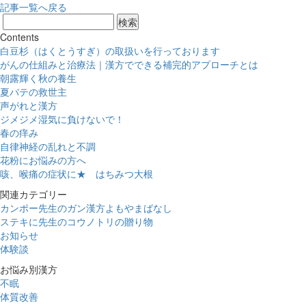
記事一覧へ戻る
Contents
白豆杉（はくとうすぎ）の取扱いを行っております
がんの仕組みと治療法｜漢方でできる補完的アプローチとは
朝露輝く秋の養生
夏バテの救世主
声がれと漢方
ジメジメ湿気に負けないで！
春の痒み
自律神経の乱れと不調
花粉にお悩みの方へ
咳、喉痛の症状に★ はちみつ大根
関連カテゴリー
カンポー先生のガン漢方よもやまばなし
ステキに先生のコウノトリの贈り物
お知らせ
体験談
お悩み別漢方
不眠
体質改善