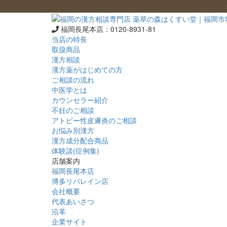
福岡長尾本店：
0120-8931-81
当店の特長
取扱商品
漢方相談
漢方薬がはじめての方
ご相談の流れ
中医学とは
カウンセラー紹介
不妊のご相談
アトピー性皮膚炎のご相談
お悩み別漢方
漢方成分配合商品
体験談(症例集)
店舗案内
福岡長尾本店
博多リバレイン店
会社概要
代表あいさつ
沿革
企業サイト