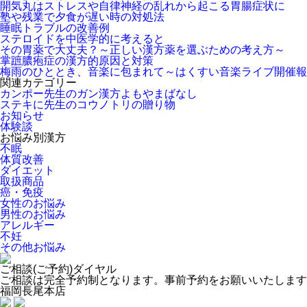
開気丸はストレスや自律神経の乱れから起こる胃腸症状に
塾や残業で夕食が遅い時の対処法
睡眠トラブルの改善例
ステロイドを中医学的に考えると
その胃薬で大丈夫？～正しい漢方薬を選ぶための考え方～
掌蹠膿疱症の漢方的原因と対策
梅雨のひととき、音楽に包まれて～はくすい音楽ライブ開催報
関連カテゴリー
カンポー先生のガン漢方よもやまばなし
ステキに先生のコウノトリの贈り物
お知らせ
体験談
お悩み別漢方
不眠
体質改善
ダイエット
取扱商品
癌・免疫
女性のお悩み
男性のお悩み
アレルギー
不妊
その他お悩み
ご相談(ご予約)ダイヤル
ご相談は完全予約制となります。事前予約をお願いいたします
福岡長尾本店