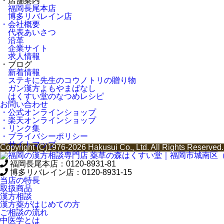
・店舗案内
福岡長尾本店
博多リバレイン店
・会社概要
代表あいさつ
沿革
企業サイト
求人情報
・ブログ
新着情報
ステキに先生のコウノトリの贈り物
ガン漢方よもやまばなし
はくすい堂のなつめレシピ
お問い合わせ
・公式オンラインショップ
・楽天オンラインショップ
・リンク集
・プライバシーポリシー
・サイトマップ
Copyright (C)1976-2026 Hakusui Co., Ltd. All Rights Reserved.
福岡長尾本店：
0120-8931-81
博多リバレイン店：
0120-8931-15
当店の特長
取扱商品
漢方相談
漢方薬がはじめての方
ご相談の流れ
中医学とは