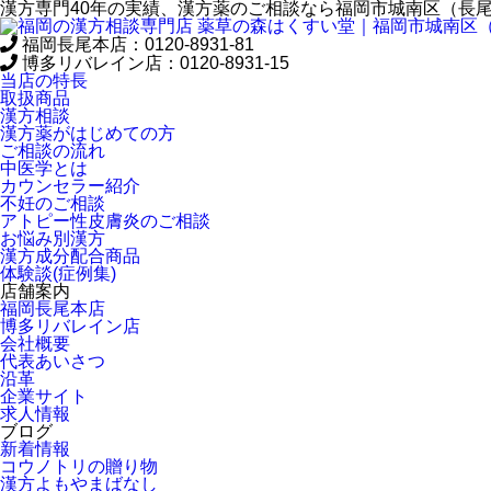
漢方専門40年の実績、漢方薬のご相談なら福岡市城南区（長
福岡長尾本店：
0120-8931-81
博多リバレイン店：
0120-8931-15
当店の特長
取扱商品
漢方相談
漢方薬がはじめての方
ご相談の流れ
中医学とは
カウンセラー紹介
不妊のご相談
アトピー性皮膚炎のご相談
お悩み別漢方
漢方成分配合商品
体験談(症例集)
店舗案内
福岡長尾本店
博多リバレイン店
会社概要
代表あいさつ
沿革
企業サイト
求人情報
ブログ
新着情報
コウノトリの贈り物
漢方よもやまばなし