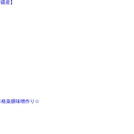
本格薬膳味噌作り☆