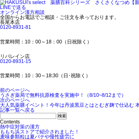
LINEで送る
オンライン漢方相談
全国からお電話でご相談・ご注文を承っております。
長尾本店
0120-8931-81
営業時間：10：00～18：00（日祝除く）
リバレイン店
0120-8931-15
営業時間：10：30～18:30（日･祝除く）
前のページへ
うさぎ薬局で無料抗原検査を実施中！（8/10~8/12まで）
次のページへ
大人気薬膳イベント！今年は丹波黒豆とはとむぎ麹で仕込む 
記事一覧へ戻る
Contents
熱中症対策の漢方
ももち浜ストアで紹介されました！
麦味参顆粒は夏バテや慢性疲労に