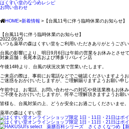
はくすい堂のなつめレシピ
お問い合わせ
HOME
>
新着情報
>【台風11号に伴う臨時休業のお知らせ】
【台風11号に伴う臨時休業のお知らせ】
2022.09.05
いつも薬草の森はくすい堂をご利用いただきありがとうござい
台風の影響により、明日9月6日は午前の営業をお休みとさせ
対象店舗：長尾本店および博多リバレイン店
午後14時より、台風の状況次第で営業いたします。
ご来店の際は、事前にお電話などでご確認くださいますようお
ご迷惑をおかけいたしますが、ご理解賜りますようお願い申し
午前中は、お電話、お問い合わせへの対応や発送業務もお休み
ご不便をおかけいたしますが、何卒ご理解頂きますようお願い
皆様も、台風対策の上、どうか安全にお過ごしくださいませ。
薬草の森はくすい堂