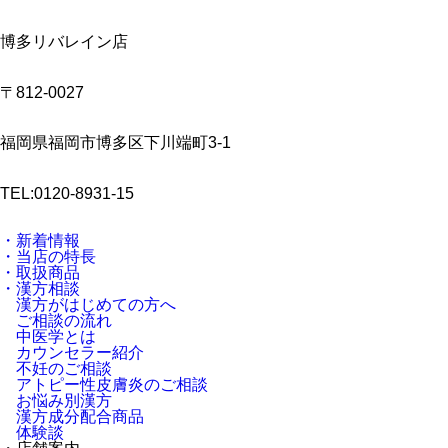
博多リバレイン店
〒812-0027
福岡県福岡市博多区下川端町3-1
TEL:0120-8931-15
・新着情報
・当店の特長
・取扱商品
・漢方相談
漢方がはじめての方へ
ご相談の流れ
中医学とは
カウンセラー紹介
不妊のご相談
アトピー性皮膚炎のご相談
お悩み別漢方
漢方成分配合商品
体験談