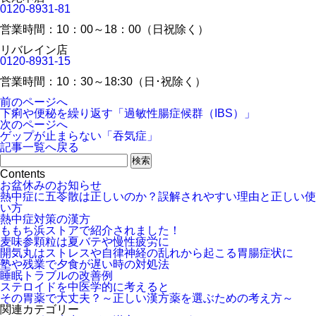
0120-8931-81
営業時間：10：00～18：00（日祝除く）
リバレイン店
0120-8931-15
営業時間：10：30～18:30（日･祝除く）
前のページへ
下痢や便秘を繰り返す「過敏性腸症候群（IBS）」
次のページへ
ゲップが止まらない「吞気症」
記事一覧へ戻る
Contents
お盆休みのお知らせ
熱中症に五苓散は正しいのか？誤解されやすい理由と正しい使
い方
熱中症対策の漢方
ももち浜ストアで紹介されました！
麦味参顆粒は夏バテや慢性疲労に
開気丸はストレスや自律神経の乱れから起こる胃腸症状に
塾や残業で夕食が遅い時の対処法
睡眠トラブルの改善例
ステロイドを中医学的に考えると
その胃薬で大丈夫？～正しい漢方薬を選ぶための考え方～
関連カテゴリー