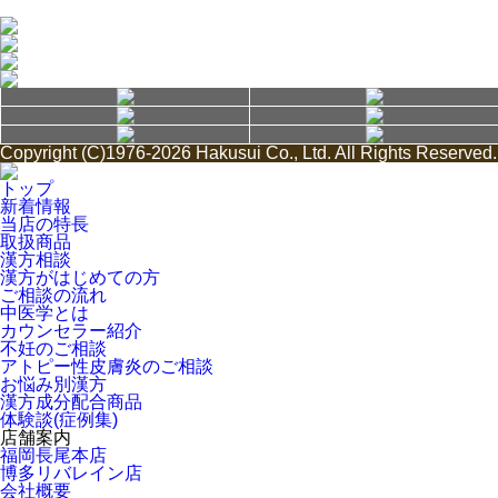
Copyright (C)1976-2026 Hakusui Co., Ltd. All Rights Reserved.
トップ
新着情報
当店の特長
取扱商品
漢方相談
漢方がはじめての方
ご相談の流れ
中医学とは
カウンセラー紹介
不妊のご相談
アトピー性皮膚炎のご相談
お悩み別漢方
漢方成分配合商品
体験談(症例集)
店舗案内
福岡長尾本店
博多リバレイン店
会社概要