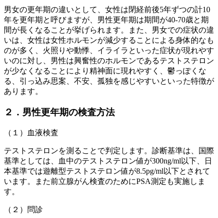
男女の更年期の違いとして、女性は閉経前後5年ずつの計10
年を更年期と呼びますが、男性更年期は期間が40-70歳と期
間が長くなることが挙げられます。また、男女での症状の違
いは、女性は女性ホルモンが減少することによる身体的なも
のが多く、火照りや動悸、イライラといった症状が現れやす
いのに対し、男性は興奮性のホルモンであるテストステロン
が少なくなることにより精神面に現れやすく、鬱っぽくな
る、引っ込み思案、不安、孤独を感じやすいといった特徴が
あります。
２．男性更年期の検査方法
（１）血液検査
テストステロンを測ることで判定します。診断基準は、国際
基準としては、血中のテストステロン値が300ng/ml以下、日
本基準では遊離型テストステロン値が8.5pg/ml以下とされて
います。また前立腺がん検査のためにPSA測定も実施しま
す。
（２）問診