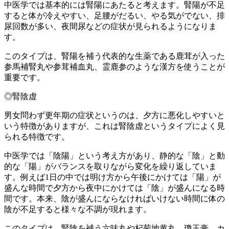
中医学では基本的には腎陽にあたると考えます。腎陽が不足
すると体が冷えやすい、足腰がだるい、やる気がでない、排
尿回数が多い、夜間尿などの症状が見られるようになりま
す。
このタイプは、腎陽を補う代表的な生薬である鹿茸が入った
参馬補腎丸や参茸補血丸、霊鹿参のような漢方を使うことが
重要です。
◎腎陰虚
男女問わず更年期の症状というのは、夕方に悪化しやすいと
いう特徴がありますが、これは腎陰虚というタイプによく見
られる特徴です。
中医学では「陰陽」という考え方があり、静的な「陰」と動
的な「陽」がバランスを取りながら変化を繰り返していま
す。例えば1日の中では明け方から午後にかけては「陽」が
盛んな時間で夕方から夜中にかけては「陰」が盛んになる時
間です。本来、陰が盛んにならなければいけない時間に体の
陰が不足すると様々な不調が現れます。
このタイプは、腎陰を補う六味丸や杞菊地黄丸、瓊玉膏、カ