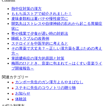
Contents
熱中症対策の漢方
ももち浜ストアで紹介されました！
麦味参顆粒は夏バテや慢性疲労に
開気丸はストレスや自律神経の乱れから起こる胃腸症
状に
塾や残業で夕食が遅い時の対処法
睡眠トラブルの改善例
ステロイドを中医学的に考えると
その胃薬で大丈夫？～正しい漢方薬を選ぶための考え
方～
掌蹠膿疱症の漢方的原因と対策
梅雨のひととき、音楽に包まれて～はくすい音楽ライ
ブ開催報告～
関連カテゴリー
カンポー先生のガン漢方よもやまばなし
ステキに先生のコウノトリの贈り物
お知らせ
体験談
お悩み別漢方