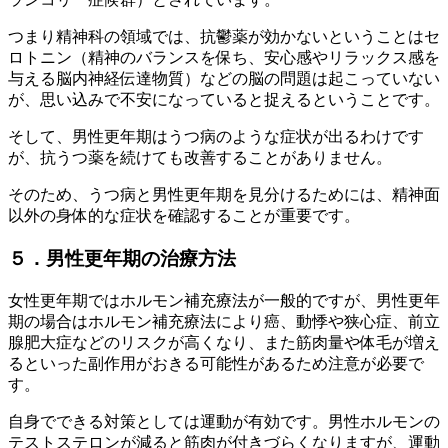
つまり精神科の領域では、抗鬱薬が効かないということはセ
ロトニン（精神のバランスを保ち、安心感やリラックス感を
与える脳内神経伝達物質）などの脳の問題は起こっていない
が、思い込みで不安になっていると捉えるということです。
そして、男性更年期はうつ病のような症状が出るわけです
が、抗うつ薬を続けても改善することがありません。
そのため、うつ病と男性更年期を見分けるためには、精神面
以外の身体的な症状を確認することが重要です。
５．男性更年期の治療方法
女性更年期ではホルモン補充療法が一般的ですが、男性更年
期の場合はホルモン補充療法により癌、動悸や狭心症、前立
腺肥大症などのリスクが高くなり、また筋肉量や体毛が増え
るといった副作用がおきる可能性があるため注意が必要で
す。
自身でできる対策としては運動が有効です。男性ホルモンの
テストステロンが減ると筋肉が付きづらくなりますが、運動