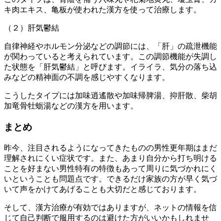
キ肉エキス、亀板が使われた漢方を使って治療します。
（２）肝気鬱結
自律神経やホルモン分泌などの調節には、「肝」の疏泄機能
が関わっていると考えられています。この調節機能が失調し
た状態を「肝気鬱結」と呼びます。イライラ、気分の落ち込
みなどの精神面の不調を感じやすくなります。
こうしたタイプには加味逍遙散や加味帰脾湯、抑肝散、柴胡
加竜骨牡蛎湯などの漢方を用います。
まとめ
昨今、注目されるようになってきたものの男性更年期はまだ
理解されにくい症状です。また、あまり自分から打ち明ける
ことを好まない男性特有の特徴もあって周りに気づかれにく
いということも問題点です。できるだけ家族の方が早く気づ
いて声をかけてあげることも大切だと感じております。
そして、漢方治療が有効ではありますが、ネットの情報を信
じて自己判断で服用するのは避けた方がいいかもしれませ