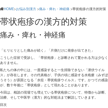
HOME
>
お悩み別漢方
>
痛み・痺れ・神経痛
>帯状疱疹の漢方的対策
帯状疱疹の漢方的対策
痛み・痺れ・神経痛
「ヒリヒリとした痛みが続く」「片側だけに発疹が出てきた」
こうした症状で受診し、「帯状疱疹」と診断されて驚かれる方は少なく
ありません。
私たちの体の中には、一度感染すると一生排除できない「潜伏ウイル
ス」が存在します。その代表格が、子供の頃に感染する水疱瘡（みずぼ
うそう）が原因となる「水痘・帯状疱疹ウイルス」です。かつての感染
が、数十年後に「帯状疱疹」として現れることがあります。
今回は、相談の現場でも増えている帯状疱疹について、特徴から診断、
治療、そして中医学（漢方）的な対処法まで解説していきます。
目次