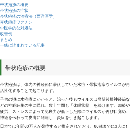
帯状疱疹の概要
帯状疱疹の症状
帯状疱疹の治療法（西洋医学）
帯状疱疹ワクチン
中医学的な対処法
改善例
まとめ
一緒に読まれている記事
帯状疱疹の概要
帯状疱疹は、体内の神経節に潜伏していた水痘・帯状疱疹ウイルスが再
活性化することで起こります。
子供の頃に水疱瘡にかかると、治った後もウイルスは脊髄後根神経節な
どの神経細胞の中に隠れ、数十年間も「休眠状態」を続けます。加齢や
疲労、ストレスによって免疫力が低下した際にウイルスが再び目覚め、
神経を伝わって皮膚に到達し、炎症を引き起こします。
日本では年間60万人が発症すると推定されており、80歳までに3人に1