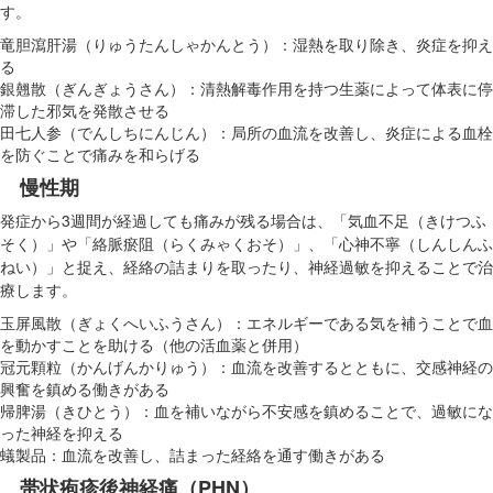
す。
竜胆瀉肝湯（りゅうたんしゃかんとう）：湿熱を取り除き、炎症を抑え
る
銀翹散（ぎんぎょうさん）：清熱解毒作用を持つ生薬によって体表に停
滞した邪気を発散させる
田七人参（でんしちにんじん）：局所の血流を改善し、炎症による血栓
を防ぐことで痛みを和らげる
慢性期
発症から3週間が経過しても痛みが残る場合は、「気血不足（きけつふ
そく）」や「絡脈瘀阻（らくみゃくおそ）」、「心神不寧（しんしんふ
ねい）」と捉え、経絡の詰まりを取ったり、神経過敏を抑えることで治
療します。
玉屏風散（ぎょくへいふうさん）：エネルギーである気を補うことで血
を動かすことを助ける（他の活血薬と併用）
冠元顆粒（かんげんかりゅう）：血流を改善するとともに、交感神経の
興奮を鎮める働きがある
帰脾湯（きひとう）：血を補いながら不安感を鎮めることで、過敏にな
った神経を抑える
蟻製品：血流を改善し、詰まった経絡を通す働きがある
帯状疱疹後神経痛（PHN）