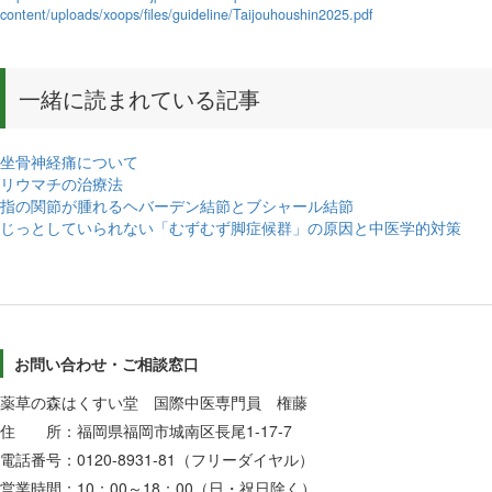
content/uploads/xoops/files/guideline/Taijouhoushin2025.pdf
一緒に読まれている記事
坐骨神経痛について
リウマチの治療法
指の関節が腫れるヘバーデン結節とブシャール結節
じっとしていられない「むずむず脚症候群」の原因と中医学的対策
お問い合わせ・ご相談窓口
薬草の森はくすい堂 国際中医専門員 権藤
住 所：福岡県福岡市城南区長尾1-17-7
電話番号：0120-8931-81（フリーダイヤル）
営業時間：10：00～18：00（日・祝日除く）