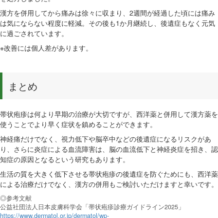
漢方を併用してから痛みは徐々に収まり、2週間が経過した頃には痛み
は気にならない程度に軽減。その後も1か月継続し、後遺症もなく元気
に過ごされています。
※改善には個人差があります。
まとめ
帯状疱疹は何より早期の治療が大切ですが、西洋薬と併用して漢方薬を
使うことでより早く症状を鎮めることができます。
神経痛だけでなく、視力低下や脳卒中などの後遺症になるリスクがあ
り、さらに炎症による血流障害は、脳の血流低下と神経炎症を招き、認
知症の原因となるという研究もあります。
生活の質を大きく低下させる帯状疱疹の後遺症を防ぐためにも、西洋薬
による治療だけでなく、漢方の併用もご検討いただけますと幸いです。
◎参考文献
公益社団法人日本皮膚科学会「帯状疱疹診療ガイドライン2025」
https://www.dermatol.or.jp/dermatol/wp-