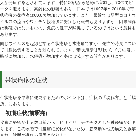
人が発症するとされています。特に50代から急激に増加し、70代でピ
ークを迎えます。高齢化の影響もあり、日本では1997年〜2019年で帯
状疱疹の発症者は63.8％増加しています。また、最近では新型コロナウ
イルスの流行やワクチン接種後に発症した報告もありますが、因果関係
は明確ではないものの、免疫の低下が関係しているのではという意見も
あります。
同じウイルスを起源とする帯状疱疹と水疱瘡ですが、発症の時期につい
ては反比例することが知られています。帯状疱疹は5月から10月の暑い
時期に増加し、水疱瘡が増加する冬には減少する傾向があります。
帯状疱疹の症状
帯状疱疹を早期に発見するためのポイントは、症状の「現れ方」と「場
所」にあります。
初期症状(前駆痛)
皮膚に発疹が出る数日前から、ヒリヒリ、チクチクとした神経痛が始ま
ります。この段階では皮膚に変化がないため、筋肉痛や他の病気と誤解
され、診断が遅れる原因となります。