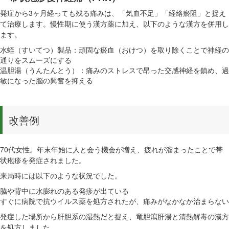
発症から3ヶ月経っても残る痛みは、「気血不足」「経絡瘀阻」と捉え
て治療します。慢性期に使う漢方薬に加え、以下のような漢方を併用し
ます。
水蛭（すいてつ）製品：頑固な瘀血（おけつ）を取り除くことで神経の
通りをスムーズにする
温胆湯（うんたんとう）：痛みのストレスで昂った交感神経を鎮め、過
敏になった脳の興奮を抑える
改善例
70代女性。年末年始に人と会う機会が増え、疲れが溜まったことで帯
状疱疹を発症されました。
来局時には以下のような状況でした。
脇や背中に水膨れのある発疹が出ている
すぐに病院で抗ウイルス薬を処方されたが、痛みがなかなか治まらない
発症した場所から肝胆系の湿熱だと捉え、竜胆瀉肝湯と清熱解毒の漢方
を処方しました。