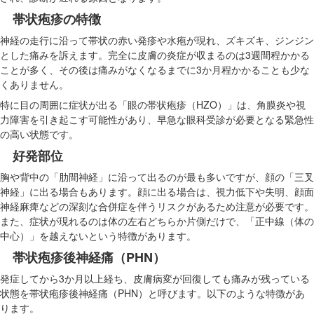
帯状疱疹の特徴
神経の走行に沿って帯状の赤い発疹や水疱が現れ、ズキズキ、ジンジン
とした痛みを訴えます。完全に皮膚の炎症が収まるのは3週間程かかる
ことが多く、その後は痛みがなくなるまでに3か月程かかることも少な
くありません。
特に目の周囲に症状が出る「眼の帯状疱疹（HZO）」は、角膜炎や視
力障害を引き起こす可能性があり、早急な眼科受診が必要となる緊急性
の高い状態です。
好発部位
胸や背中の「肋間神経」に沿って出るのが最も多いですが、顔の「三叉
神経」に出る場合もあります。顔に出る場合は、視力低下や失明、顔面
神経麻痺などの深刻な合併症を伴うリスクがあるため注意が必要です。
また、症状が現れるのは体の左右どちらか片側だけで、「正中線（体の
中心）」を越えないという特徴があります。
帯状疱疹後神経痛（PHN）
発症してから3か月以上経ち、皮膚病変が回復しても痛みが残っている
状態を帯状疱疹後神経痛（PHN）と呼びます。以下のような特徴があ
ります。