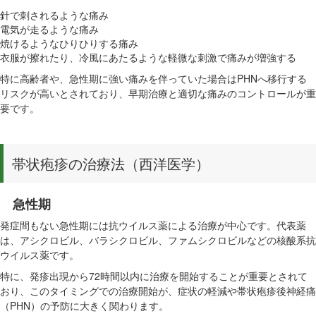
針で刺されるような痛み
電気が走るような痛み
焼けるようなひりひりする痛み
衣服が擦れたり、冷風にあたるような軽微な刺激で痛みが増強する
特に高齢者や、急性期に強い痛みを伴っていた場合はPHNへ移行する
リスクが高いとされており、早期治療と適切な痛みのコントロールが重
要です。
帯状疱疹の治療法（西洋医学）
急性期
発症間もない急性期には抗ウイルス薬による治療が中心です。代表薬
は、アシクロビル、バラシクロビル、ファムシクロビルなどの核酸系抗
ウイルス薬です。
特に、発疹出現から72時間以内に治療を開始することが重要とされて
おり、このタイミングでの治療開始が、症状の軽減や帯状疱疹後神経痛
（PHN）の予防に大きく関わります。