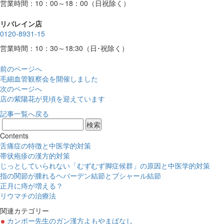
営業時間：10：00～18：00（日祝除く）
リバレイン店
0120-8931-15
営業時間：10：30～18:30（日･祝除く）
前のページへ
毛細血管観察会を開催しました
次のページへ
店の紫陽花が見頃を迎えています
記事一覧へ戻る
Contents
舌痛症の特徴と中医学的対策
帯状疱疹の漢方的対策
じっとしていられない「むずむず脚症候群」の原因と中医学的対策
指の関節が腫れるヘバーデン結節とブシャール結節
正月に痔が増える？
リウマチの治療法
関連カテゴリー
カンポー先生のガン漢方よもやまばなし