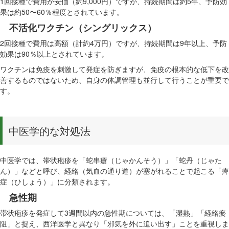
1回接種で費用が安価（約9,000円）ですが、持続期間は約5年、予防効
果は約50〜60％程度とされています。
不活化ワクチン（シングリックス）
2回接種で費用は高額（計約4万円）ですが、持続期間は9年以上、予防
効果は90％以上とされています。
ワクチンは免疫を刺激して発症を防ぎますが、免疫の根本的な低下を改
善するものではないため、自身の体調管理も並行して行うことが重要で
す。
中医学的な対処法
中医学では、帯状疱疹を「蛇串瘡（じゃかんそう）」「蛇丹（じゃた
ん）」などと呼び、経絡（気血の通り道）が塞がれることで起こる「痺
症（ひしょう）」に分類されます。
急性期
帯状疱疹を発症して3週間以内の急性期については、「湿熱」「経絡瘀
阻」と捉え、西洋医学と異なり「邪気を外に追い出す」ことを重視しま