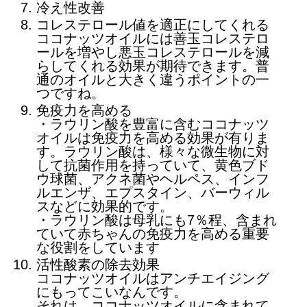
冷え性改善
コレステロール値を適正にしてくれる
ココナッツオイルには善玉コレステロ
ールを増やし悪玉コレステロールを減
らしてくれる効果が期待できます。普
通のオイルと大きく違うポイントの一
つですね。
免疫力を高める
・ラウリン酸を豊富に含むココナッツ
オイルは免疫力を高める効果が有りま
す。ラウリン酸は、様々な微生物に対
して抗菌作用を持っていて、黄色ブド
ウ球菌、アクネ菌やヘルペス、インフ
ルエンザ、エプスタイン、バーウィル
スなどに効果的です。
・ラウリン酸は母乳にも7％程、含まれ
ていて赤ちゃんの免疫力を高める重要
な役割をしています
活性酸素の除去効果
ココナッツオイルはアンチエイジング
にもってこいなんです。
それは、ココナッツオイルに含まれて