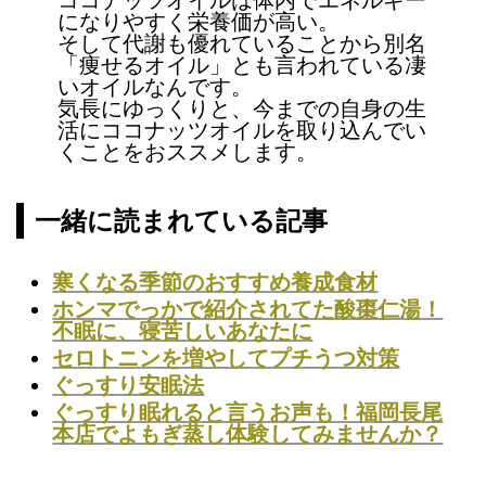
になりやすく栄養価が高い。
そして代謝も優れていることから別名
「痩せるオイル」とも言われている凄
いオイルなんです。
気長にゆっくりと、今までの自身の生
活にココナッツオイルを取り込んでい
くことをおススメします。
一緒に読まれている記事
寒くなる季節のおすすめ養成食材
ホンマでっかで紹介されてた酸棗仁湯！
不眠に、寝苦しいあなたに
セロトニンを増やしてプチうつ対策
ぐっすり安眠法
ぐっすり眠れると言うお声も！福岡長尾
本店でよもぎ蒸し体験してみませんか？