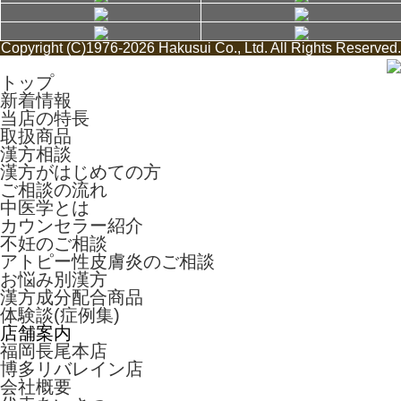
Copyright (C)1976-2026 Hakusui Co., Ltd. All Rights Reserved.
トップ
新着情報
当店の特長
取扱商品
漢方相談
漢方がはじめての方
ご相談の流れ
中医学とは
カウンセラー紹介
不妊のご相談
アトピー性皮膚炎のご相談
お悩み別漢方
漢方成分配合商品
体験談(症例集)
店舗案内
福岡長尾本店
博多リバレイン店
会社概要