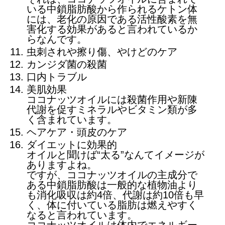
いる中鎖脂肪酸から作られるケトン体
には、老化の原因である活性酸素を無
害化する効果があると言われているか
らなんです。
虫刺されや擦り傷、やけどのケア
カンジダ菌の殺菌
口内トラブル
美肌効果
ココナッツオイルには殺菌作用や新陳
代謝を促すミネラルやビタミン類が多
く含まれています。
ヘアケア・頭皮のケア
ダイエットに効果的
オイルと聞けば“太る”なんてイメージが
ありますよね。
ですが、ココナッツオイルの主成分で
ある中鎖脂肪酸は一般的な植物油より
も消化吸収は約4倍、代謝は約10倍も早
く、体に付いている脂肪は燃えやすく
なると言われています。
ココナッツオイルは体内でエネルギー