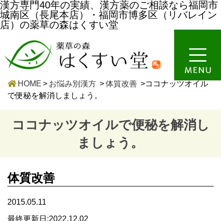
漢方専門40年の実績、漢方薬のご相談なら福岡市
城南区（長尾本店）・福岡市博多区（リバレイン
店）の薬草の森はくすい堂
HOME
>
お悩み別漢方
>
体質改善
>ココナッツオイル
で便秘を解消しましょう。
ココナッツオイルで便秘を解消し
ましょう。
体質改善
2015.05.11
最終更新日:2022.12.02