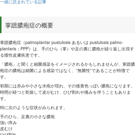
一緒に読まれている記事
掌蹠膿疱症の概要
掌蹠膿疱症（palmoplantar pustulosis あるいは pustulosis palmo-
plantaris；PPP）は、手のひら（掌）や足の裏に膿疱が繰り返し出現す
る慢性皮膚疾患です。
「膿疱」と聞くと細菌感染をイメージされるかもしれませんが、掌蹠膿
疱症の膿疱は細菌による感染ではなく、“無菌性”であることが特徴で
す。
初期には赤みや小さな水疱が現れ、その後黄色っぽい膿疱になります。
時間が経つと乾燥して皮がむけ、ひび割れや痛みを伴うこともありま
す。
特に次のような症状がみられます。
手のひら、足裏の小さな膿疱
強い痒み
皮むけ
ひび割れ