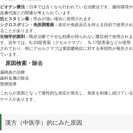
ビオチン療法：
日本では古くから行われている治療法です。腸内環境や
皮膚代謝との関連が考えられています。
抗ヒスタミン薬：
痒みが強い場合に使用されます。
シクロスポリン・免疫調整薬：
炎症や免疫反応を抑える目的で使用され
ることがあります。
生物学的製剤：
既存治療で十分な効果が得られない重症例で使用されま
す。近年では、IL-23阻害薬（グセルクマブ）、IL-17阻害薬などが使用
されており、特にグセルクマブは掌蹠膿疱症に対する有効性が報告され
ています。
原因検索・除去
扁桃炎の治療
歯科金属の除去
禁煙指導
これらが原因となって慢性的な炎症が発生し、免疫を刺激し続けている
ケースがあります。
漢方（中医学）的にみた原因