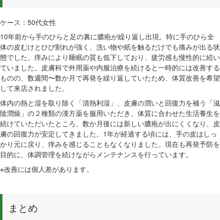
ケース：50代女性
10年前から手のひらと足の裏に膿疱が繰り返し出現。特に手のひら全
体の皮むけとひび割れが強く、洗い物や紙を触るだけでも痛みが出る状
態でした。痒みにより睡眠の質も低下しており、疲労感も慢性的に続い
ていました。皮膚科で外用薬や内服治療を続けると一時的には改善する
ものの、数週間〜数か月で再発を繰り返していたため、体質改善を希望
して来店されました。
体内の熱と湿を取り除く「清熱利湿」、皮膚の潤いと回復力を補う「滋
陰潤燥」の２種類の漢方薬を服用いただき、体質に合わせた生活養生を
続けていただいたところ、数か月後には新しい膿疱が出にくくなり、皮
膚の回復力が安定してきました。1年が経過する頃には、手の皮はしっ
かり元に戻り、痒みを感じることもなくなりました。現在も再発予防を
目的に、体調管理を続けながらメンテナンスを行っています。
※改善には個人差があります。
まとめ