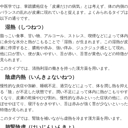
中医学では、掌蹠膿疱症を「皮膚だけの病気」とは考えず、体の内側の
バランスの乱れが皮膚に現れていると捉えます。よくみられるタイプは
以下の通りです。
湿熱（しつねつ）
脂っこい食事、甘い物、アルコール、ストレス、喫煙などによって体内
に余分な水分と熱がこもることで「湿熱」が生まれます。この湿熱が皮
膚に停滞すると、膿疱や赤み、強い痒み、ジュクジュク感として現れ、
他に口が苦い、便が臭いやすい、舌が赤い、舌苔が黄色いなどの特徴が
見られます。
このタイプでは、清熱利湿の働きを持った漢方薬を用います。
陰虚内熱（いんきょないねつ）
慢性的な炎症や加齢、睡眠不足、過労などによって、体を潤し熱を抑え
る「陰」が不足した状態です。潤い不足によって体内に熱がこもりやす
くなり、皮膚の乾燥やひび割れ、慢性的な赤みといった症状の他に、の
ぼせやほてり、寝汗をかきやすい、舌は赤みが強く苔が少ないといった
特徴が見られます。
このタイプでは、腎陰を補いながら虚熱を冷ます漢方薬を用います。
肺腎陰虚（はいじんいんきょ）