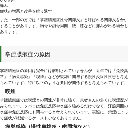
痛み
症状の増悪と改善を繰り返す
また、一部の方では「掌蹠膿疱症性骨関節炎」と呼ばれる関節炎を合併
することがあります。胸骨や鎖骨周囲、腰、膝などに痛みが出る場合も
あります。
掌蹠膿疱症の原因
掌蹠膿疱症の原因は完全には解明されていませんが、近年では「免疫異
常」「病巣感染」「喫煙」などが複雑に関与する慢性炎症性疾患と考え
られています。特に以下のような要因が関係すると考えられています。
喫煙
掌蹠膿疱症では喫煙との関連が非常に強く、患者さんの多くに喫煙歴が
みられます。タバコは免疫反応や炎症を強めるだけでなく、汗腺周囲の
炎症や免疫反応にも関与すると考えられています。実際に、禁煙によっ
て症状が軽減するケースも少なくありません。
病巣感染（慢性扁桃炎・歯周病など）