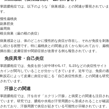
掌蹠膿疱症では、以下のような「病巣感染」との関連が重視されていま
す。
慢性扁桃炎
副鼻腔炎
歯周病
根尖病巣（歯の根の炎症）
病巣感染とは、体のどこかに慢性的な炎症が存在し、それが免疫を刺激
し続ける状態です。特に扁桃炎との関連は古くから知られており、扁桃
摘出後に皮膚症状や関節症状が改善する例も報告されています。
免疫異常・自己炎症
掌蹠膿疱症では、免疫を担う好中球やIL-17、IL-23などの炎症性サイト
カインが関与していることが分かってきています。近年では、免疫の過
剰反応によって皮膚に炎症が起こる「自己炎症性疾患」との関連も研究
されています。
汗腺との関連
掌蹠膿疱症では、汗を出す「エクリン汗腺」と病変との関連も注目され
ています。研究では、膿疱や水疱が汗管周囲から形成されることが確認
されており、汗腺周囲で炎症が起きている可能性が示唆されています。