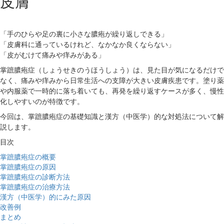
皮膚
「手のひらや足の裏に小さな膿疱が繰り返しできる」
「皮膚科に通っているけれど、なかなか良くならない」
「皮がむけて痛みや痒みがある」
掌蹠膿疱症（しょうせきのうほうしょう）は、見た目が気になるだけで
なく、痛みや痒みから日常生活への支障が大きい皮膚疾患です。塗り薬
や内服薬で一時的に落ち着いても、再発を繰り返すケースが多く、慢性
化しやすいのが特徴です。
今回は、掌蹠膿疱症の基礎知識と漢方（中医学）的な対処法について解
説します。
目次
掌蹠膿疱症の概要
掌蹠膿疱症の原因
掌蹠膿疱症の診断方法
掌蹠膿疱症の治療方法
漢方（中医学）的にみた原因
改善例
まとめ