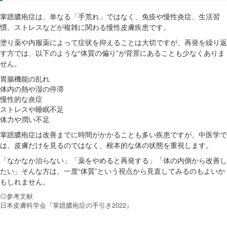
掌蹠膿疱症は、単なる「手荒れ」ではなく、免疫や慢性炎症、生活習
慣、ストレスなどが複雑に関わる慢性皮膚疾患です。
塗り薬や内服薬によって症状を抑えることは大切ですが、再発を繰り返
す方では、以下のような“体質の偏り”が背景にあることも少なくありま
せん。
胃腸機能の乱れ
体内の熱や湿の停滞
慢性的な炎症
ストレスや睡眠不足
体力や潤い不足
掌蹠膿疱症は改善までに時間がかかることも多い疾患ですが、中医学で
は、皮膚だけを見るのではなく、根本的な体の状態を重視します。
「なかなか治らない」「薬をやめると再発する」「体の内側から改善し
たい」そんな方は、一度“体質”という視点から見直してみるのもよいか
もしれません。
◎参考文献
日本皮膚科学会『掌蹠膿疱症の手引き2022』