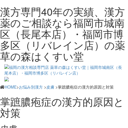
漢方専門40年の実績、漢方
薬のご相談なら福岡市城南
区（長尾本店）・福岡市博
多区（リバレイン店）の薬
草の森はくすい堂
HOME
>
お悩み別漢方
>
皮膚
>掌蹠膿疱症の漢方的原因と対策
掌蹠膿疱症の漢方的原因と
対策