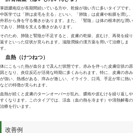
掌蹠膿疱症が長期間続いている方や、乾燥が強い方に多いタイプです。
中医学では「肺は皮毛を主る」といい、「肺陰」は皮膚や粘膜を潤し、
外邪から身を守る働きがあります。また、「腎陰」は体の根本的な潤い
であり、肺陰を支える働きがあります。
そのため、肺陰と腎陰が不足すると、皮膚の乾燥、皮むけ、再発を繰り
返すといった症状が見られます。滋陰潤燥の漢方薬を用いて治療しま
す。
血熱（けつねつ）
体にこもった熱が血分まで及んだ状態です。赤みを伴った皮膚症状の原
因となり、炎症反応が活発な時期に多くみられます。特に、皮膚の赤み
が強い、熱感がある、痒みが激しい、イライラ、口渇、手足が常に熱い
などの特徴が見られます。
血熱が続くと皮膚のターンオーバーが乱れ、膿疱や皮むけを繰り返しや
すくなります。このタイプでは、涼血（血の熱を冷ます）や清熱解毒の
治療を行います。
改善例