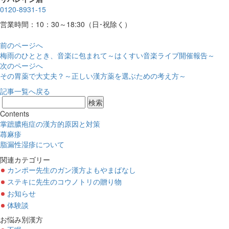
0120-8931-15
営業時間：10：30～18:30（日･祝除く）
前のページへ
梅雨のひととき、音楽に包まれて～はくすい音楽ライブ開催報告～
次のページへ
その胃薬で大丈夫？～正しい漢方薬を選ぶための考え方～
記事一覧へ戻る
Contents
掌蹠膿疱症の漢方的原因と対策
蕁麻疹
脂漏性湿疹について
関連カテゴリー
カンポー先生のガン漢方よもやまばなし
ステキに先生のコウノトリの贈り物
お知らせ
体験談
お悩み別漢方