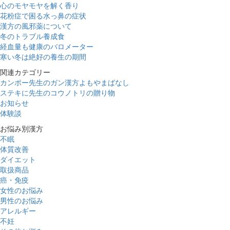
心のモヤモヤを解く香り
花粉症で困る水っ鼻の症状
漢方の風邪薬について
冬のトラブル養成食
経血量も健康のバロメーター
寒い冬は絶好の養生の期間
関連カテゴリー
カンポー先生のガン漢方よもやまばなし
ステキに先生のコウノトリの贈り物
お知らせ
体験談
お悩み別漢方
不眠
体質改善
ダイエット
取扱商品
癌・免疫
女性のお悩み
男性のお悩み
アレルギー
不妊