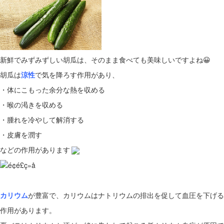
新鮮でみずみずしい胡瓜は、そのまま食べても美味しいですよね😀
胡瓜は
涼性
で気を降ろす作用があり、
・体にこもった余分な熱を収める
・喉の渇きを収める
・腫れを冷やして解消する
・皮膚を潤す
などの作用があります
カリウム
が豊富で、カリウムはナトリウムの排出を促して血圧を下げる
作用があります。