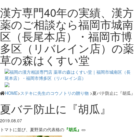
漢方専門40年の実績、漢方
薬のご相談なら福岡市城南
区（長尾本店）・福岡市博
多区（リバレイン店）の薬
草の森はくすい堂
HOME
>
ステキに先生のコウノトリの贈り物
>夏バテ防止に『胡瓜』
夏バテ防止に『胡瓜』
2019.08.07
トマトに並び、夏野菜の代表格の
『胡瓜』
🥒