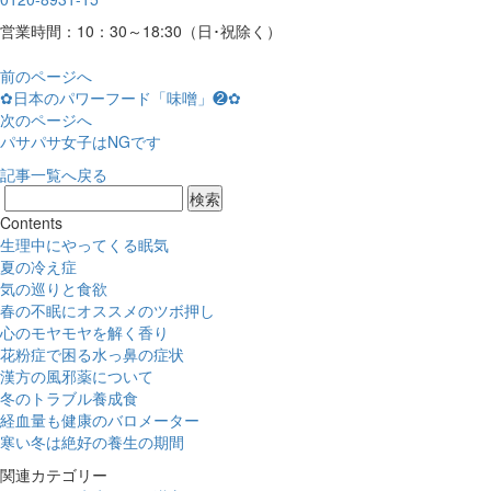
営業時間：10：30～18:30（日･祝除く）
前のページへ
✿日本のパワーフード「味噌」❷✿
次のページへ
パサパサ女子はNGです
記事一覧へ戻る
Contents
生理中にやってくる眠気
夏の冷え症
気の巡りと食欲
春の不眠にオススメのツボ押し
心のモヤモヤを解く香り
花粉症で困る水っ鼻の症状
漢方の風邪薬について
冬のトラブル養成食
経血量も健康のバロメーター
寒い冬は絶好の養生の期間
関連カテゴリー