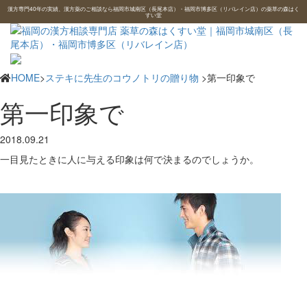
漢方専門40年の実績、漢方薬のご相談なら福岡市城南区（長尾本店）・福岡市博多区（リバレイン店）の薬草の森はく
すい堂
HOME
>
ステキに先生のコウノトリの贈り物
>第一印象で
第一印象で
2018.09.21
一目見たときに人に与える印象は何で決まるのでしょうか。