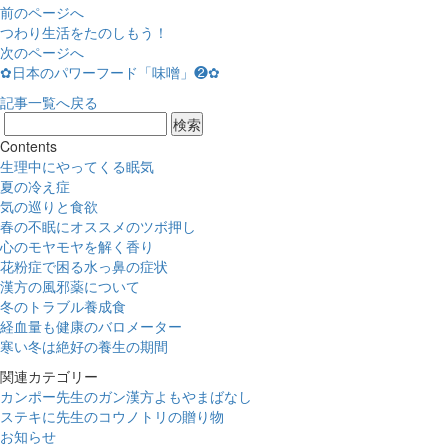
前のページへ
つわり生活をたのしもう！
次のページへ
✿日本のパワーフード「味噌」❷✿
記事一覧へ戻る
Contents
生理中にやってくる眠気
夏の冷え症
気の巡りと食欲
春の不眠にオススメのツボ押し
心のモヤモヤを解く香り
花粉症で困る水っ鼻の症状
漢方の風邪薬について
冬のトラブル養成食
経血量も健康のバロメーター
寒い冬は絶好の養生の期間
関連カテゴリー
カンポー先生のガン漢方よもやまばなし
ステキに先生のコウノトリの贈り物
お知らせ