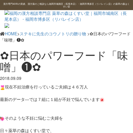
漢方専門40年の実績、漢方薬のご相談なら福岡市城南区（長尾本店）・福岡市博多区（リバレイン店）の薬草の森はく
すい堂
HOME
>
ステキに先生のコウノトリの贈り物
>✿日本のパワーフード
「味噌」❶✿
✿日本のパワーフード「味
噌」❶✿
2018.09.09
現在不妊治療を行っているご夫婦は４６万人
最新のデータ―では７組に１組が不妊で悩んでいます
そのような不妊に悩むご夫婦を
日々薬草の森はくすい堂で、