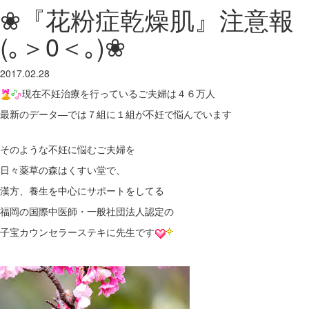
❀『花粉症乾燥肌』注意報
(｡＞0＜｡)❀
2017.02.28
現在不妊治療を行っているご夫婦は４６万人
最新のデータ―では７組に１組が不妊で悩んでいます
そのような不妊に悩むご夫婦を
日々薬草の森はくすい堂で、
漢方、養生を中心にサポートをしてる
福岡の国際中医師・一般社団法人認定の
子宝カウンセラーステキに先生です