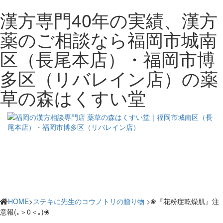
漢方専門40年の実績、漢方
薬のご相談なら福岡市城南
区（長尾本店）・福岡市博
多区（リバレイン店）の薬
草の森はくすい堂
HOME
>
ステキに先生のコウノトリの贈り物
>❀『花粉症乾燥肌』注
意報(｡＞0＜｡)❀