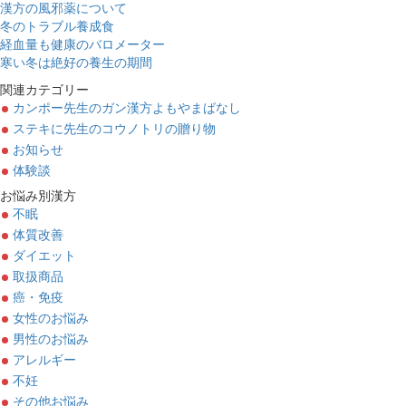
漢方の風邪薬について
冬のトラブル養成食
経血量も健康のバロメーター
寒い冬は絶好の養生の期間
関連カテゴリー
カンポー先生のガン漢方よもやまばなし
ステキに先生のコウノトリの贈り物
お知らせ
体験談
お悩み別漢方
不眠
体質改善
ダイエット
取扱商品
癌・免疫
女性のお悩み
男性のお悩み
アレルギー
不妊
その他お悩み