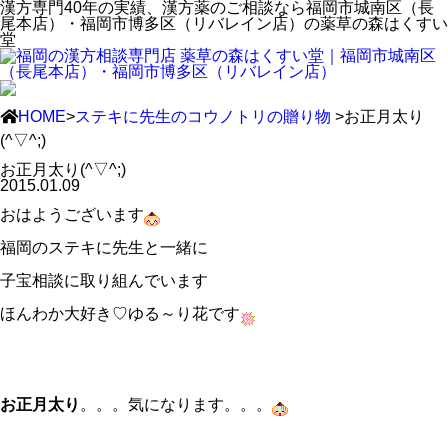
漢方専門40年の実績、漢方薬のご相談なら福岡市城南区（長
尾本店）・福岡市博多区（リバレイン店）の薬草の森はくすい
堂
HOME
>
ステキに先生のコウノトリの贈り物
>お正月太り
(^▽^;)
お正月太り(^▽^;)
2015.01.09
おはようございます
福岡のステキに先生と一緒に
子宝相談に取り組んでいます
ほんわか大好き♡ゆる～り花です
お正月太り
。。。気になります。。。