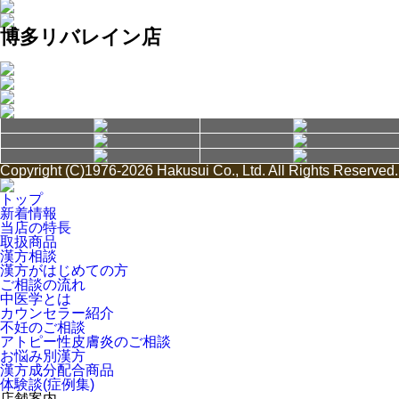
博多リバレイン店
Copyright (C)1976-2026 Hakusui Co., Ltd. All Rights Reserved.
トップ
新着情報
当店の特長
取扱商品
漢方相談
漢方がはじめての方
ご相談の流れ
中医学とは
カウンセラー紹介
不妊のご相談
アトピー性皮膚炎のご相談
お悩み別漢方
漢方成分配合商品
体験談(症例集)
店舗案内