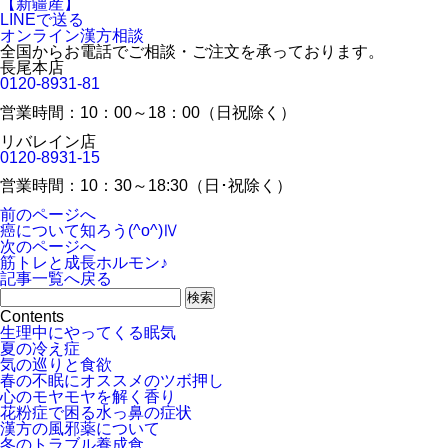
LINEで送る
オンライン漢方相談
全国からお電話でご相談・ご注文を承っております。
長尾本店
0120-8931-81
営業時間：10：00～18：00（日祝除く）
リバレイン店
0120-8931-15
営業時間：10：30～18:30（日･祝除く）
前のページへ
癌について知ろう(^o^)Ⅳ
次のページへ
筋トレと成長ホルモン♪
記事一覧へ戻る
Contents
生理中にやってくる眠気
夏の冷え症
気の巡りと食欲
春の不眠にオススメのツボ押し
心のモヤモヤを解く香り
花粉症で困る水っ鼻の症状
漢方の風邪薬について
冬のトラブル養成食