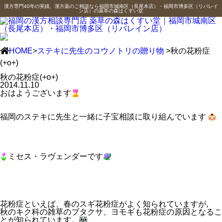
漢方専門40年の実績、漢方薬のご相談なら福岡市城南区（長尾本店）・福岡市博多区（リバレイ
ン店）の薬草の森はくすい堂
HOME
>
ステキに先生のコウノトリの贈り物
>秋の花粉症
(+o+)
秋の花粉症(+o+)
2014.11.10
おはようございます
福岡のステキに先生と一緒に子宝相談に取り組んでいます
ミセス・ラヴェンダーです
花粉症といえば、春のスギ花粉症がよく知られていますが,
秋のキク科の雑草のブタクサ、ヨモギも花粉症の原因となるこ
とが知られています。