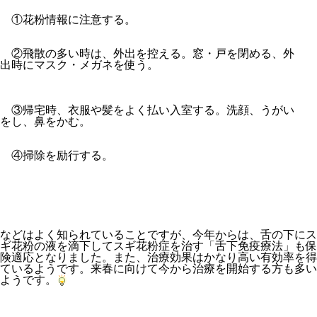
①花粉情報に注意する。
②飛散の多い時は、外出を控える。窓・戸を閉める、外
出時にマスク・メガネを使う。
③帰宅時、衣服や髪をよく払い入室する。洗顔、うがい
をし、鼻をかむ。
④掃除を励行する。
などはよく知られていることですが、今年からは、舌の下にス
ギ花粉の液を滴下してスギ花粉症を治す「舌下免疫療法」も保
険適応となりました。また、治療効果はかなり高い有効率を得
ているようです。来春に向けて今から治療を開始する方も多い
ようです。