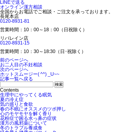
LINEで送る
オンライン漢方相談
全国からお電話でご相談・ご注文を承っております。
長尾本店
0120-8931-81
営業時間：10：00～18：00（日祝除く）
リバレイン店
0120-8931-15
営業時間：10：30～18:30（日･祝除く）
前のページへ
お二人目の不妊相談
次のページへ
ホットスムージー( ^^) _U~~
記事一覧へ戻る
Contents
生理中にやってくる眠気
夏の冷え症
気の巡りと食欲
春の不眠にオススメのツボ押し
心のモヤモヤを解く香り
花粉症で困る水っ鼻の症状
漢方の風邪薬について
冬のトラブル養成食