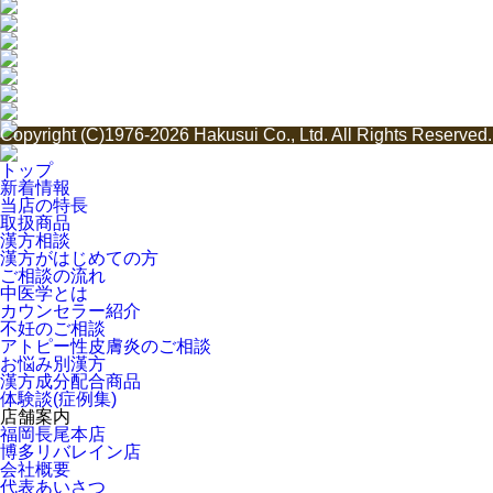
Copyright (C)1976-2026 Hakusui Co., Ltd. All Rights Reserved.
トップ
新着情報
当店の特長
取扱商品
漢方相談
漢方がはじめての方
ご相談の流れ
中医学とは
カウンセラー紹介
不妊のご相談
アトピー性皮膚炎のご相談
お悩み別漢方
漢方成分配合商品
体験談(症例集)
店舗案内
福岡長尾本店
博多リバレイン店
会社概要
代表あいさつ