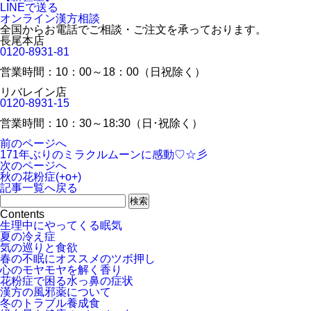
LINEで送る
オンライン漢方相談
全国からお電話でご相談・ご注文を承っております。
長尾本店
0120-8931-81
営業時間：10：00～18：00（日祝除く）
リバレイン店
0120-8931-15
営業時間：10：30～18:30（日･祝除く）
前のページへ
171年ぶりのミラクルムーンに感動♡☆彡
次のページへ
秋の花粉症(+o+)
記事一覧へ戻る
Contents
生理中にやってくる眠気
夏の冷え症
気の巡りと食欲
春の不眠にオススメのツボ押し
心のモヤモヤを解く香り
花粉症で困る水っ鼻の症状
漢方の風邪薬について
冬のトラブル養成食