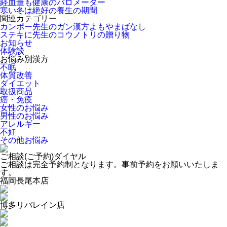
経血量も健康のバロメーター
寒い冬は絶好の養生の期間
関連カテゴリー
カンポー先生のガン漢方よもやまばなし
ステキに先生のコウノトリの贈り物
お知らせ
体験談
お悩み別漢方
不眠
体質改善
ダイエット
取扱商品
癌・免疫
女性のお悩み
男性のお悩み
アレルギー
不妊
その他お悩み
ご相談(ご予約)ダイヤル
ご相談は完全予約制となります。事前予約をお願いいたしま
す。
福岡長尾本店
博多リバレイン店