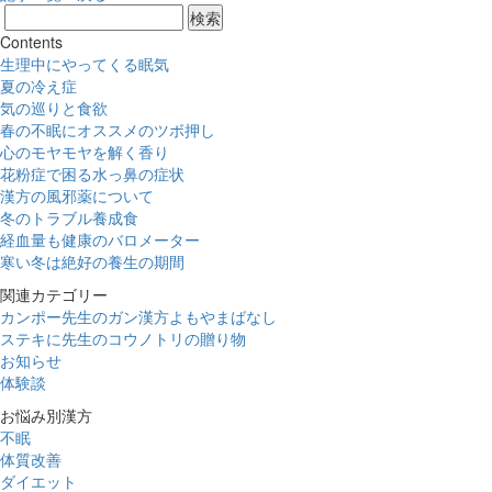
Contents
生理中にやってくる眠気
夏の冷え症
気の巡りと食欲
春の不眠にオススメのツボ押し
心のモヤモヤを解く香り
花粉症で困る水っ鼻の症状
漢方の風邪薬について
冬のトラブル養成食
経血量も健康のバロメーター
寒い冬は絶好の養生の期間
関連カテゴリー
カンポー先生のガン漢方よもやまばなし
ステキに先生のコウノトリの贈り物
お知らせ
体験談
お悩み別漢方
不眠
体質改善
ダイエット