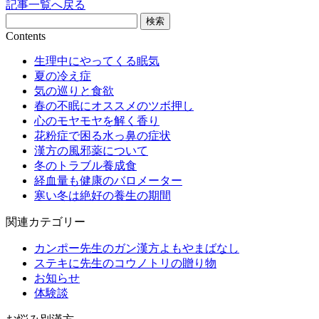
記事一覧へ戻る
Contents
生理中にやってくる眠気
夏の冷え症
気の巡りと食欲
春の不眠にオススメのツボ押し
心のモヤモヤを解く香り
花粉症で困る水っ鼻の症状
漢方の風邪薬について
冬のトラブル養成食
経血量も健康のバロメーター
寒い冬は絶好の養生の期間
関連カテゴリー
カンポー先生のガン漢方よもやまばなし
ステキに先生のコウノトリの贈り物
お知らせ
体験談