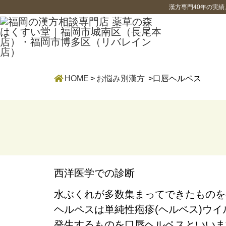
漢方専門40年の実
HOME
>
お悩み別漢方
>口唇ヘルペス
西洋医学での診断
水ぶくれが多数集まってできたものを
ヘルペス
は
単純性疱疹(ヘルペス)ウ
発生するものを
口唇ヘルペス
といいま