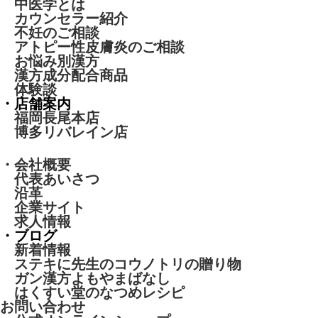
中医学とは
カウンセラー紹介
不妊のご相談
アトピー性皮膚炎のご相談
お悩み別漢方
漢方成分配合商品
体験談
・店舗案内
福岡長尾本店
博多リバレイン店
・会社概要
代表あいさつ
沿革
企業サイト
求人情報
・ブログ
新着情報
ステキに先生のコウノトリの贈り物
ガン漢方よもやまばなし
はくすい堂のなつめレシピ
お問い合わせ