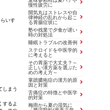
慢性疲労に
開気丸はストレスや自
律神経の乱れから起こ
くらいす
る胃腸症状に
塾や残業で夕食が遅い
時の対処法
睡眠トラブルの改善例
ステロイドを中医学的
に考えると
その胃薬で大丈夫？～
正しい漢方薬を選ぶた
めの考え方～
掌蹠膿疱症の漢方的原
因と対策
てしまう
舌痛症の特徴と中医学
的対策
くするよ
梅雨から夏の湿気に
「勝湿顆粒(藿香正気