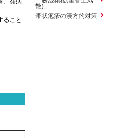
善、発病
散)」
帯状疱疹の漢方的対策
すること