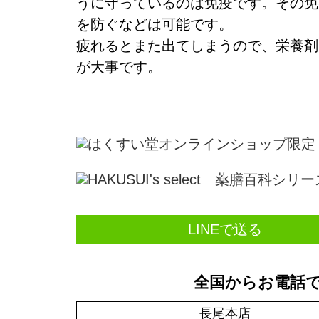
うに守っているのは
免疫
です。その
免
を防ぐなどは可能です。
疲れるとまた出てしまうので、
栄養剤
が大事
です。
LINEで送る
全国からお電話
長尾本店