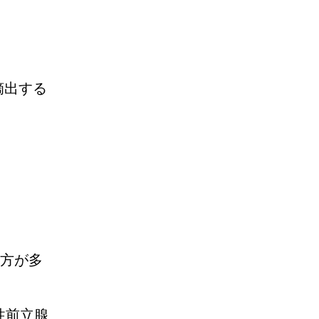
摘出する
方が多
性前立腺