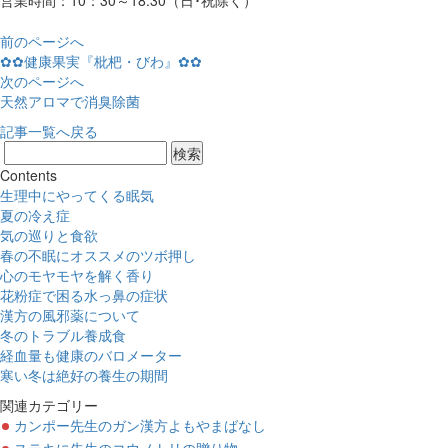
前のページへ
✿✿健康果実『枇杷・びわ』✿✿
次のページへ
天然アロマで消臭除菌
記事一覧へ戻る
Contents
生理中にやってくる眠気
夏の冷え症
気の巡りと食欲
春の不眠にオススメのツボ押し
心のモヤモヤを解く香り
花粉症で困る水っ鼻の症状
漢方の風邪薬について
冬のトラブル養成食
経血量も健康のバロメーター
寒い冬は絶好の養生の期間
関連カテゴリー
カンポー先生のガン漢方よもやまばなし
ステキに先生のコウノトリの贈り物