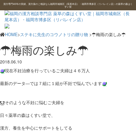
漢方専門40年の実績、漢方薬のご相談なら福岡市城南区（長尾本店）・福岡市博多区（リバレイン店）の薬草の森はく
すい堂
HOME
>
ステキに先生のコウノトリの贈り物
>☂梅雨の楽しみ☂
☂梅雨の楽しみ☂
2018.06.10
現在不妊治療を行っているご夫婦は４６万人
最新のデータ―では７組に１組が不妊で悩んでいます
そのような不妊に悩むご夫婦を
日々薬草の森はくすい堂で、
漢方、養生を中心にサポートをしてる