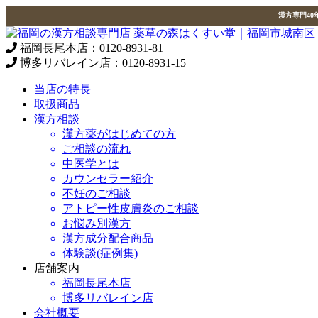
漢方専門4
福岡長尾本店：
0120-8931-81
博多リバレイン店：
0120-8931-15
当店の特長
取扱商品
漢方相談
漢方薬がはじめての方
ご相談の流れ
中医学とは
カウンセラー紹介
不妊のご相談
アトピー性皮膚炎のご相談
お悩み別漢方
漢方成分配合商品
体験談(症例集)
店舗案内
福岡長尾本店
博多リバレイン店
会社概要