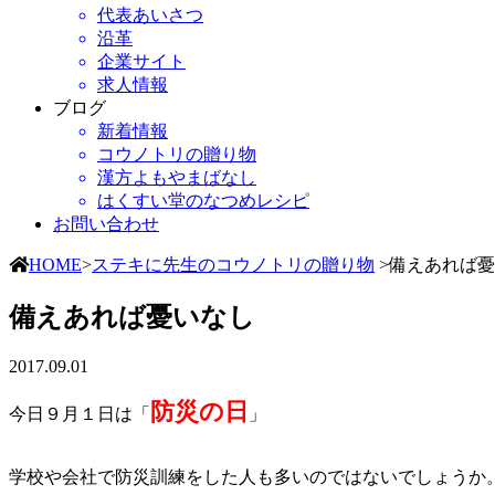
代表あいさつ
沿革
企業サイト
求人情報
ブログ
新着情報
コウノトリの贈り物
漢方よもやまばなし
はくすい堂のなつめレシピ
お問い合わせ
HOME
>
ステキに先生のコウノトリの贈り物
>備えあれば
備えあれば憂いなし
2017.09.01
防災の日
今日９月１日は「
」
学校や会社で防災訓練をした人も多いのではないでしょうか