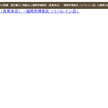
0年の実績、漢方薬のご相談なら福岡市城南区（長尾本店）・福岡市博多区（リバレイン店）の薬草の