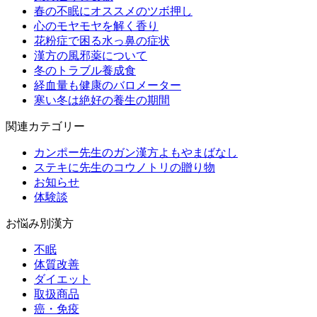
春の不眠にオススメのツボ押し
心のモヤモヤを解く香り
花粉症で困る水っ鼻の症状
漢方の風邪薬について
冬のトラブル養成食
経血量も健康のバロメーター
寒い冬は絶好の養生の期間
関連カテゴリー
カンポー先生のガン漢方よもやまばなし
ステキに先生のコウノトリの贈り物
お知らせ
体験談
お悩み別漢方
不眠
体質改善
ダイエット
取扱商品
癌・免疫