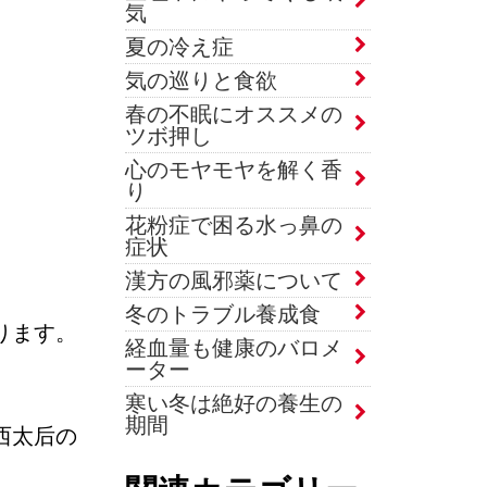
気
夏の冷え症
気の巡りと食欲
春の不眠にオススメの
ツボ押し
心のモヤモヤを解く香
り
花粉症で困る水っ鼻の
症状
漢方の風邪薬について
冬のトラブル養成食
ります。
経血量も健康のバロメ
ーター
寒い冬は絶好の養生の
期間
西太后の