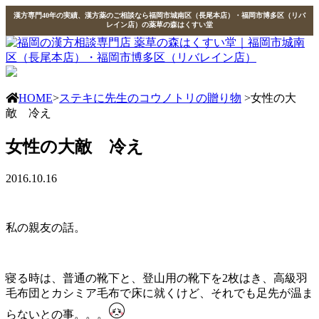
漢方専門40年の実績、漢方薬のご相談なら福岡市城南区（長尾本店）・福岡市博多区（リバ
レイン店）の薬草の森はくすい堂
HOME
>
ステキに先生のコウノトリの贈り物
>女性の大
敵 冷え
女性の大敵 冷え
2016.10.16
私の親友の話。
寝る時は、普通の靴下と、登山用の靴下を2枚はき、高級羽
毛布団とカシミア毛布で床に就くけど、それでも足先が温ま
らないとの事。。。