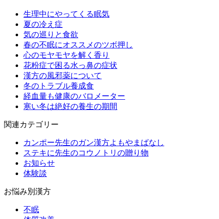
生理中にやってくる眠気
夏の冷え症
気の巡りと食欲
春の不眠にオススメのツボ押し
心のモヤモヤを解く香り
花粉症で困る水っ鼻の症状
漢方の風邪薬について
冬のトラブル養成食
経血量も健康のバロメーター
寒い冬は絶好の養生の期間
関連カテゴリー
カンポー先生のガン漢方よもやまばなし
ステキに先生のコウノトリの贈り物
お知らせ
体験談
お悩み別漢方
不眠