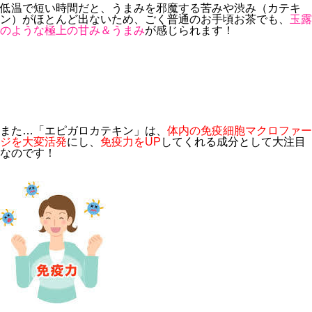
低温で短い時間だと、うまみを邪魔する苦みや渋み（カテキ
ン）がほとんど出ないため、ごく普通のお手頃お茶でも、
玉露
のような極上の甘み＆うまみ
が感じられます！
また…「エピガロカテキン」は、
体内の免疫細胞マクロファー
ジを大変活発
にし、
免疫力をUP
してくれる成分として大注目
なのです！