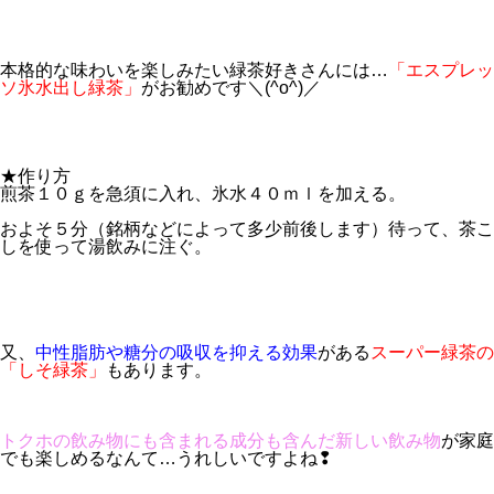
本格的な味わいを楽しみたい緑茶好きさんには…
「エスプレッ
ソ氷水出し緑茶」
がお勧めです＼(^o^)／
★作り方
煎茶１０ｇを急須に入れ、氷水４０ｍｌを加える。
およそ５分（銘柄などによって多少前後します）待って、茶こ
しを使って湯飲みに注ぐ。
又、
中性脂肪や糖分の吸収を抑える効果
がある
スーパー緑茶の
「しそ緑茶」
もあります。
トクホの飲み物にも含まれる成分も含んだ新しい飲み物
が家庭
でも楽しめるなんて…うれしいですよね❢