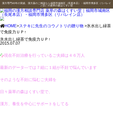
漢方専門40年の実績、漢方薬のご相談なら福岡市城南区（長尾本店）・福岡市博多区（リバレイ
ン店）の薬草の森はくすい堂
HOME
>
ステキに先生のコウノトリの贈り物
>氷水出し緑茶
で免疫力ＵＰ↑
氷水出し緑茶で免疫力ＵＰ↑
2015.07.07
現在不妊治療を行っているご夫婦は４６万人
最新のデータ―では７組に１組が不妊で悩んでいます
そのような不妊に悩むご夫婦を
日々薬草の森はくすい堂で、
漢方、養生を中心にサポートをしてる