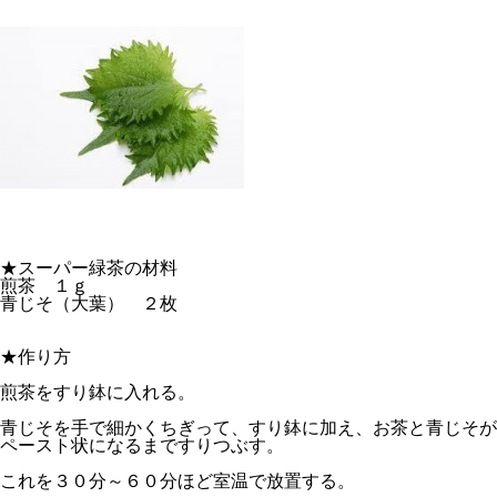
★スーパー緑茶の材料
煎茶 １ｇ
青じそ（大葉） ２枚
★作り方
煎茶をすり鉢に入れる。
青じそを手で細かくちぎって、すり鉢に加え、お茶と青じそが
ペースト状になるまですりつぶす。
これを３０分～６０分ほど室温で放置する。