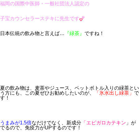
福岡の国際中医師・一般社団法人認定の
子宝カウンセラーステキに先生です
日本伝統の飲み物と言えば…
『緑茶』
ですね！
夏の飲み物は、麦茶やジュース、ペットボトル入りの緑茶とい
う方にも、この夏ぜひお勧めしたいのが、
「氷水出し緑茶」
で
す！
うまみが1.5倍
なだけでなく、新成分
「エピガロカテキン
」が
でるので、免疫力がUPするのです！