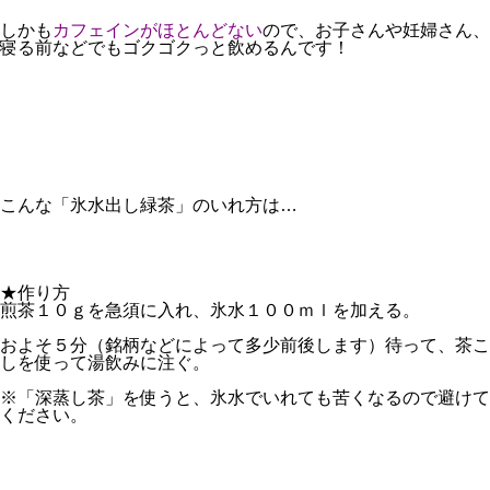
しかも
カフェインがほとんどない
ので、お子さんや妊婦さん、
寝る前などでもゴクゴクっと飲めるんです！
こんな「氷水出し緑茶」のいれ方は…
★作り方
煎茶１０ｇを急須に入れ、氷水１００ｍｌを加える。
およそ５分（銘柄などによって多少前後します）待って、茶こ
しを使って湯飲みに注ぐ。
※「深蒸し茶」を使うと、氷水でいれても苦くなるので避けて
ください。