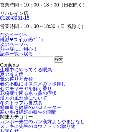
営業時間：10：00～18：00（日祝除く）
リバレイン店
0120-8931-15
営業時間：10：30～18:30（日･祝除く）
前のページへ
桃派❤スイカ派(*ﾟ.ﾟ)ゞ
次のページへ
熱中症にご用心！！
記事一覧へ戻る
Contents
生理中にやってくる眠気
夏の冷え症
気の巡りと食欲
春の不眠にオススメのツボ押し
心のモヤモヤを解く香り
花粉症で困る水っ鼻の症状
漢方の風邪薬について
冬のトラブル養成食
経血量も健康のバロメーター
寒い冬は絶好の養生の期間
関連カテゴリー
カンポー先生のガン漢方よもやまばなし
ステキに先生のコウノトリの贈り物
お知らせ