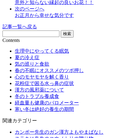
意外と知らない縁起の良いお花！！
次のページへ
お正月から幸せな気分です
記事一覧へ戻る
Contents
生理中にやってくる眠気
夏の冷え症
気の巡りと食欲
春の不眠にオススメのツボ押し
心のモヤモヤを解く香り
花粉症で困る水っ鼻の症状
漢方の風邪薬について
冬のトラブル養成食
経血量も健康のバロメーター
寒い冬は絶好の養生の期間
関連カテゴリー
カンポー先生のガン漢方よもやまばなし