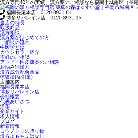
漢方専門40年の実績、漢方薬のご相談なら福岡市城南区（長
福岡長尾本店：
0120-8931-81
博多リバレイン店：
0120-8931-15
当店の特長
取扱商品
漢方相談
漢方薬がはじめての方
ご相談の流れ
中医学とは
カウンセラー紹介
不妊のご相談
アトピー性皮膚炎のご相談
お悩み別漢方
漢方成分配合商品
体験談(症例集)
店舗案内
福岡長尾本店
博多リバレイン店
会社概要
代表あいさつ
沿革
企業サイト
求人情報
ブログ
新着情報
コウノトリの贈り物
漢方よもやまばなし