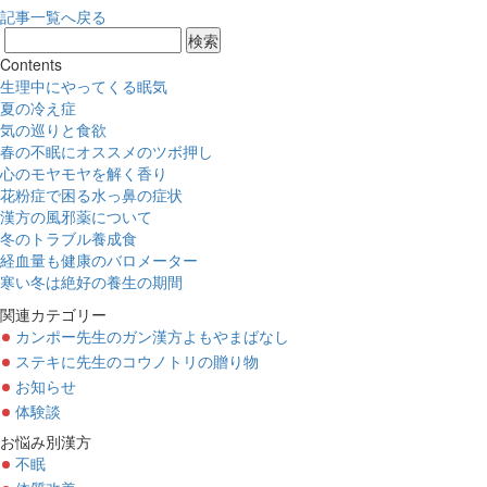
記事一覧へ戻る
Contents
生理中にやってくる眠気
夏の冷え症
気の巡りと食欲
春の不眠にオススメのツボ押し
心のモヤモヤを解く香り
花粉症で困る水っ鼻の症状
漢方の風邪薬について
冬のトラブル養成食
経血量も健康のバロメーター
寒い冬は絶好の養生の期間
関連カテゴリー
カンポー先生のガン漢方よもやまばなし
ステキに先生のコウノトリの贈り物
お知らせ
体験談
お悩み別漢方
不眠