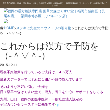
漢方専門40年の実績、漢方薬のご相談なら福岡市城南区（長尾本店）・福岡市博多区（リバレイン店）の薬草の森はく
すい堂
HOME
>
ステキに先生のコウノトリの贈り物
>これからは漢方で予防
を（‐＾▽＾‐）
これからは漢方で予防を
（‐＾▽＾‐）
2015.12.11
現在不妊治療を行っているご夫婦は、４６万人
最新のデータ―では７組に１組が不妊で悩んでいます
そのような不妊に悩むご夫婦を
日々薬草の森はくすい堂で、漢方、養生を中心にサポートをしてる
九州、山口、福岡の国際中医師・一般社団法人認定の
子宝カウンセラーステキに先生です