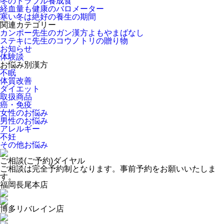
冬のトラブル養成食
経血量も健康のバロメーター
寒い冬は絶好の養生の期間
関連カテゴリー
カンポー先生のガン漢方よもやまばなし
ステキに先生のコウノトリの贈り物
お知らせ
体験談
お悩み別漢方
不眠
体質改善
ダイエット
取扱商品
癌・免疫
女性のお悩み
男性のお悩み
アレルギー
不妊
その他お悩み
ご相談(ご予約)ダイヤル
ご相談は完全予約制となります。事前予約をお願いいたしま
す。
福岡長尾本店
博多リバレイン店