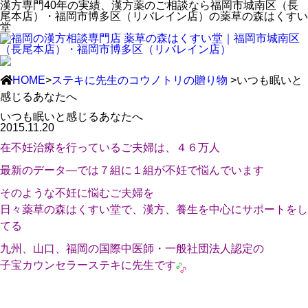
漢方専門40年の実績、漢方薬のご相談なら福岡市城南区（長
尾本店）・福岡市博多区（リバレイン店）の薬草の森はくすい
堂
HOME
>
ステキに先生のコウノトリの贈り物
>いつも眠いと
感じるあなたへ
いつも眠いと感じるあなたへ
2015.11.20
在不妊治療を行っているご夫婦は、４６万人
最新のデータ―では７組に１組が不妊で悩んでいます
そのような不妊に悩むご夫婦を
日々薬草の森はくすい堂で、漢方、養生を中心にサポートをし
てる
九州、山口、福岡の国際中医師・一般社団法人認定の
子宝カウンセラーステキに先生です