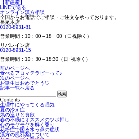
LINEで送る
オンライン漢方相談
全国からお電話でご相談・ご注文を承っております。
長尾本店
0120-8931-81
営業時間：10：00～18：00（日祝除く）
リバレイン店
0120-8931-15
営業時間：10：30～18:30（日･祝除く）
前のページへ
食べるアロマテラピーって♪
次のページへ
お誕生日おめでとう♡
記事一覧へ戻る
Contents
生理中にやってくる眠気
夏の冷え症
気の巡りと食欲
春の不眠にオススメのツボ押し
心のモヤモヤを解く香り
花粉症で困る水っ鼻の症状
漢方の風邪薬について