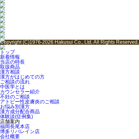
Copyright (C)1976-2026 Hakusui Co., Ltd. All Rights Reserved.
トップ
新着情報
当店の特長
取扱商品
漢方相談
漢方がはじめての方
ご相談の流れ
中医学とは
カウンセラー紹介
不妊のご相談
アトピー性皮膚炎のご相談
お悩み別漢方
漢方成分配合商品
体験談(症例集)
店舗案内
福岡長尾本店
博多リバレイン店
会社概要