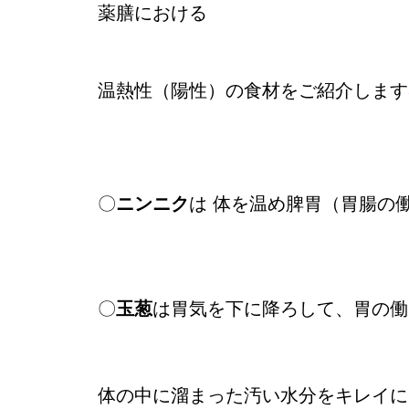
薬膳における
温熱性（陽性）の食材をご紹介します
〇
ニンニク
は 体を温め脾胃（胃腸の
〇
玉葱
は胃気を下に降ろして、胃の働
体の中に溜まった汚い水分をキレイに