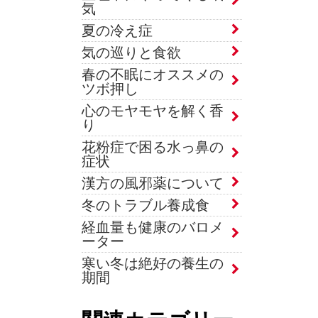
気
夏の冷え症
気の巡りと食欲
春の不眠にオススメの
ツボ押し
心のモヤモヤを解く香
り
花粉症で困る水っ鼻の
症状
漢方の風邪薬について
冬のトラブル養成食
経血量も健康のバロメ
ーター
寒い冬は絶好の養生の
期間