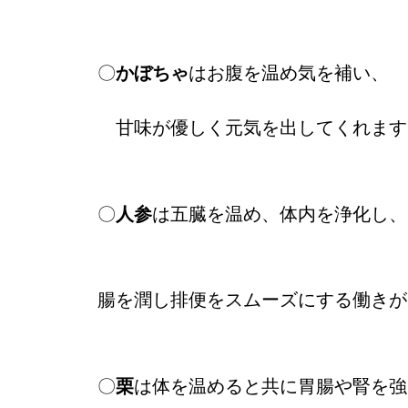
〇
かぼちゃ
はお腹を温め気を補い、
甘味が優しく元気を出してくれます
〇
人参
は五臓を温め、体内を浄化し、
腸を潤し排便をスムーズにする働きが
〇
栗
は体を温めると共に胃腸や腎を強