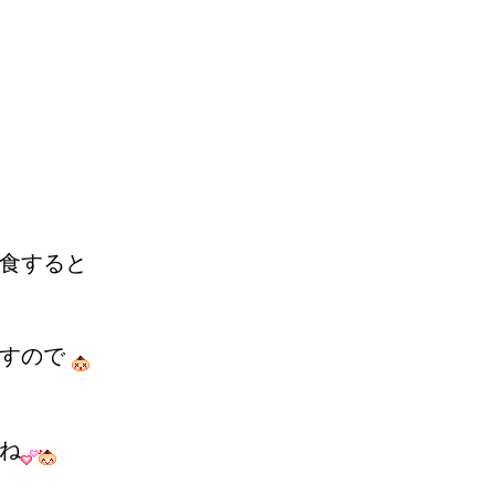
食すると
ますので
ね