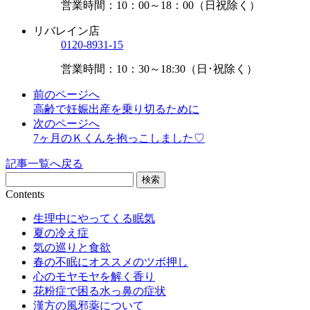
営業時間：10：00～18：00（日祝除く）
リバレイン店
0120-8931-15
営業時間：10：30～18:30（日･祝除く）
前のページへ
高齢で妊娠出産を乗り切るために
次のページへ
7ヶ月のＫくんを抱っこしました♡
記事一覧へ戻る
Contents
生理中にやってくる眠気
夏の冷え症
気の巡りと食欲
春の不眠にオススメのツボ押し
心のモヤモヤを解く香り
花粉症で困る水っ鼻の症状
漢方の風邪薬について