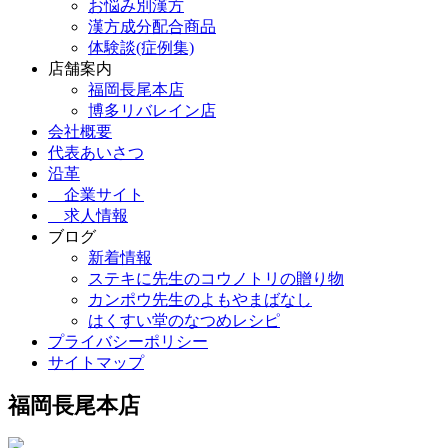
お悩み別漢方
漢方成分配合商品
体験談(症例集)
店舗案内
福岡長尾本店
博多リバレイン店
会社概要
代表あいさつ
沿革
企業サイト
求人情報
ブログ
新着情報
ステキに先生のコウノトリの贈り物
カンポウ先生のよもやまばなし
はくすい堂のなつめレシピ
プライバシーポリシー
サイトマップ
福岡長尾本店