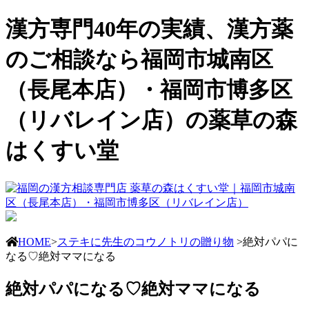
漢方専門40年の実績、漢方薬
のご相談なら福岡市城南区
（長尾本店）・福岡市博多区
（リバレイン店）の薬草の森
はくすい堂
HOME
>
ステキに先生のコウノトリの贈り物
>絶対パパに
なる♡絶対ママになる
絶対パパになる♡絶対ママになる