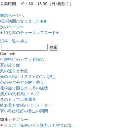
営業時間：10：30～18:30（日･祝除く）
前のページへ
桜が満開になりました❀❀
次のページへ
❀10万本のチューリップロード❀
記事一覧へ戻る
Contents
生理中にやってくる眠気
夏の冷え症
気の巡りと食欲
春の不眠にオススメのツボ押し
心のモヤモヤを解く香り
花粉症で困る水っ鼻の症状
漢方の風邪薬について
冬のトラブル養成食
経血量も健康のバロメーター
寒い冬は絶好の養生の期間
関連カテゴリー
カンポー先生のガン漢方よもやまばなし