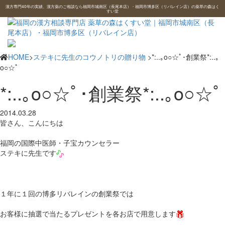
漢方専門40年の実績、漢方薬のご相談なら福岡市城南区（長尾本店）・福岡市博多区（リバレイン店）の薬草の森はく
すい堂
HOME
>
ステキに先生のコウノトリの贈り物
>*:..｡o○☆ﾟ･創業祭*:..｡
o○☆ﾟ
*:..｡o○☆ﾟ･創業祭*:..｡o○☆ﾟ
2014.03.28
皆さん、こんにちは
福岡の国際中医師・子宝カウンセラー
ステキに先生です
１年に１回の博多リバレインの創業祭では
お客様に抽選で当たるプレゼントを各お店で用意します