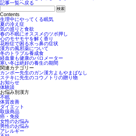
記事一覧へ戻る
Contents
生理中にやってくる眠気
夏の冷え症
気の巡りと食欲
春の不眠にオススメのツボ押し
心のモヤモヤを解く香り
花粉症で困る水っ鼻の症状
漢方の風邪薬について
冬のトラブル養成食
経血量も健康のバロメーター
寒い冬は絶好の養生の期間
関連カテゴリー
カンポー先生のガン漢方よもやまばなし
ステキに先生のコウノトリの贈り物
お知らせ
体験談
お悩み別漢方
不眠
体質改善
ダイエット
取扱商品
癌・免疫
女性のお悩み
男性のお悩み
アレルギー
不妊