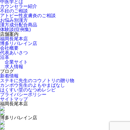
中医学とは
カウンセラー紹介
不妊のご相談
アトピー性皮膚炎のご相談
お悩み別漢方
漢方成分配合商品
体験談(症例集)
店舗案内
福岡長尾本店
博多リバレイン店
会社概要
代表あいさつ
沿革
企業サイト
求人情報
ブログ
新着情報
ステキに先生のコウノトリの贈り物
カンポウ先生のよもやまばなし
はくすい堂のなつめレシピ
プライバシーポリシー
サイトマップ
福岡長尾本店
博多リバレイン店