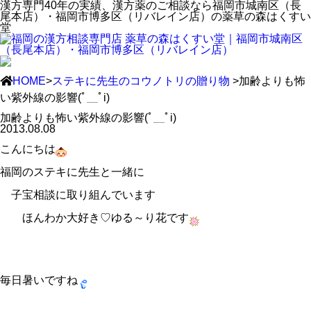
漢方専門40年の実績、漢方薬のご相談なら福岡市城南区（長
尾本店）・福岡市博多区（リバレイン店）の薬草の森はくすい
堂
HOME
>
ステキに先生のコウノトリの贈り物
>加齢よりも怖
い紫外線の影響(ﾟ＿ﾟi)
加齢よりも怖い紫外線の影響(ﾟ＿ﾟi)
2013.08.08
こんにちは
福岡のステキに先生と一緒に
子宝相談に取り組んでいます
ほんわか大好き♡ゆる～り花です
毎日暑いですね