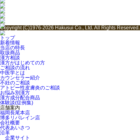
Copyright (C)1976-2026 Hakusui Co., Ltd. All Rights Reserved.
トップ
新着情報
当店の特長
取扱商品
漢方相談
漢方がはじめての方
ご相談の流れ
中医学とは
カウンセラー紹介
不妊のご相談
アトピー性皮膚炎のご相談
お悩み別漢方
漢方成分配合商品
体験談(症例集)
店舗案内
福岡長尾本店
博多リバレイン店
会社概要
代表あいさつ
沿革
企業サイト