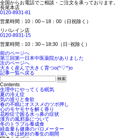
全国からお電話でご相談・ご注文を承っております。
長尾本店
0120-8931-81
営業時間：10：00～18：00（日祝除く）
リバレイン店
0120-8931-15
営業時間：10：30～18:30（日･祝除く）
前のページへ
第三回第一日本中医薬院がありました
次のページへ
大きく産んで大きく育つo(^▽^)o
記事一覧へ戻る
Contents
生理中にやってくる眠気
夏の冷え症
気の巡りと食欲
春の不眠にオススメのツボ押し
心のモヤモヤを解く香り
花粉症で困る水っ鼻の症状
漢方の風邪薬について
冬のトラブル養成食
経血量も健康のバロメーター
寒い冬は絶好の養生の期間