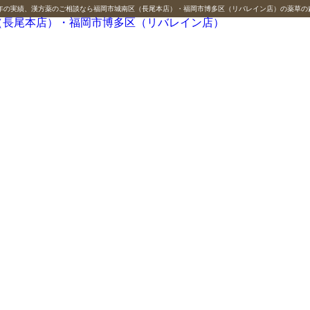
0年の実績、漢方薬のご相談なら福岡市城南区（長尾本店）・福岡市博多区（リバレイン店）の薬草の