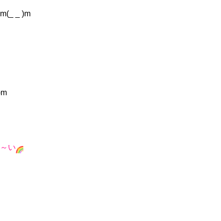
 _ )m
)m
～い