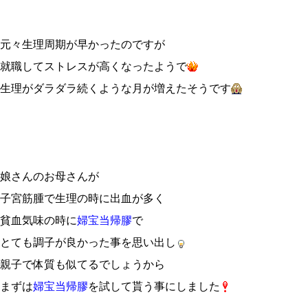
元々生理周期が早かったのですが
就職してストレスが高くなったようで
生理がダラダラ続くような月が増えたそうです
娘さんのお母さんが
子宮筋腫で生理の時に出血が多く
貧血気味の時に
婦宝当帰膠
で
とても調子が良かった事を思い出し
親子で体質も似てるでしょうから
まずは
婦宝当帰膠
を試して貰う事にしました