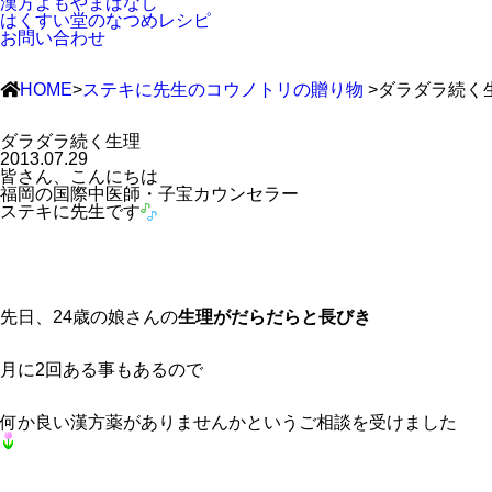
漢方よもやまばなし
はくすい堂のなつめレシピ
お問い合わせ
HOME
>
ステキに先生のコウノトリの贈り物
>ダラダラ続く
ダラダラ続く生理
2013.07.29
皆さん、こんにちは
福岡の国際中医師・子宝カウンセラー
ステキに先生です
先日、24歳の娘さんの
生理がだらだらと長びき
月に2回ある事もあるので
何か良い漢方薬がありませんかというご相談を受けました