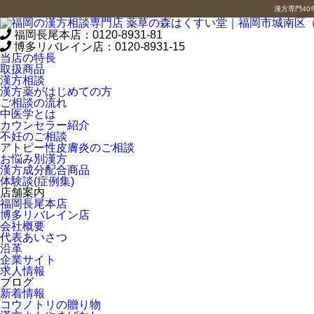
漢方専門4
福岡長尾本店：
0120-8931-81
博多リバレイン店：
0120-8931-15
当店の特長
取扱商品
漢方相談
漢方薬がはじめての方
ご相談の流れ
中医学とは
カウンセラー紹介
不妊のご相談
アトピー性皮膚炎のご相談
お悩み別漢方
漢方成分配合商品
体験談(症例集)
店舗案内
福岡長尾本店
博多リバレイン店
会社概要
代表あいさつ
沿革
企業サイト
求人情報
ブログ
新着情報
コウノトリの贈り物