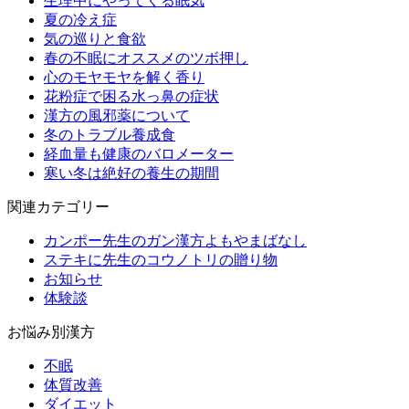
生理中にやってくる眠気
夏の冷え症
気の巡りと食欲
春の不眠にオススメのツボ押し
心のモヤモヤを解く香り
花粉症で困る水っ鼻の症状
漢方の風邪薬について
冬のトラブル養成食
経血量も健康のバロメーター
寒い冬は絶好の養生の期間
関連カテゴリー
カンポー先生のガン漢方よもやまばなし
ステキに先生のコウノトリの贈り物
お知らせ
体験談
お悩み別漢方
不眠
体質改善
ダイエット